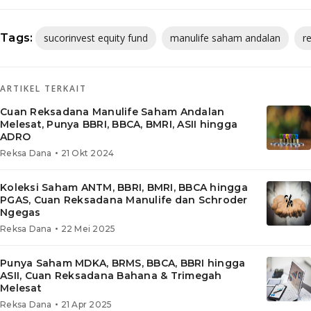
Tags:
sucorinvest equity fund
manulife saham andalan
r
ARTIKEL TERKAIT
Cuan Reksadana Manulife Saham Andalan
Melesat, Punya BBRI, BBCA, BMRI, ASII hingga
ADRO
•
Reksa Dana
21 Okt 2024
Koleksi Saham ANTM, BBRI, BMRI, BBCA hingga
PGAS, Cuan Reksadana Manulife dan Schroder
Ngegas
•
Reksa Dana
22 Mei 2025
Punya Saham MDKA, BRMS, BBCA, BBRI hingga
ASII, Cuan Reksadana Bahana & Trimegah
Melesat
•
Reksa Dana
21 Apr 2025