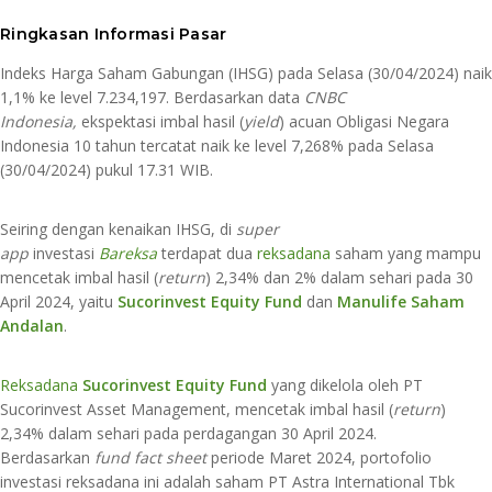
​Ringkasan Informasi Pasar​
Indeks Harga Saham Gabungan (IHSG) pada Selasa (30/04/2024) naik
1,1% ke level 7.234,197. Berdasarkan data
CNBC
Indonesia,
ekspektasi imbal hasil (
yield
) acuan Obligasi Negara
Indonesia 10 tahun tercatat naik ke level 7,268% pada Selasa
(30/04/2024) pukul 17.31 WIB.
Seiring dengan kenaikan IHSG, di
super
app
investasi
Bareksa
terdapat dua
reksadana
saham yang mampu
mencetak imbal hasil (
return
) 2,34% dan 2% dalam sehari pada 30
April 2024, yaitu
Sucorinvest Equity Fund
dan
Manulife Saham
Andalan
.
Reksadana
Sucorinvest Equity Fund
yang dikelola oleh PT
Sucorinvest Asset Management, mencetak imbal hasil (
return
)
2,34% dalam sehari pada perdagangan 30 April 2024.
Berdasarkan
fund fact sheet
periode Maret 2024, portofolio
investasi reksadana ini adalah saham PT Astra International Tbk