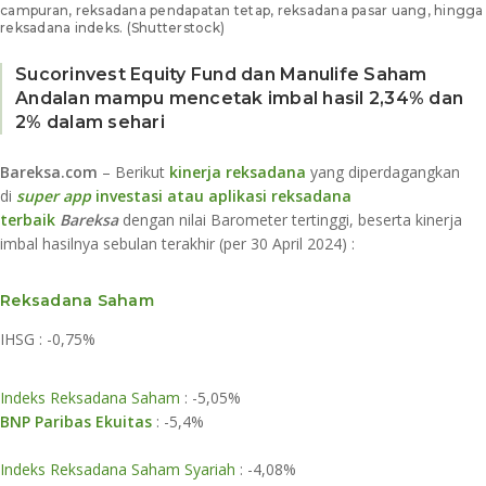
campuran, reksadana pendapatan tetap, reksadana pasar uang, hingga
reksadana indeks. (Shutterstock)
Sucorinvest Equity Fund dan Manulife Saham
Andalan mampu mencetak imbal hasil 2,34% dan
2% dalam sehari
Bareksa.com
– Berikut
kinerja reksadana
yang diperdagangkan
di
super app
investasi atau aplikasi reksadana
terbaik
Bareksa
dengan nilai Barometer tertinggi, beserta kinerja
imbal hasilnya sebulan terakhir (per 30 April 2024) :
Reksadana Saham
IHSG : -0,75%
Indeks Reksadana Saham
: -5,05%
BNP Paribas Ekuitas
: -5,4%
​Indeks Reksadana Saham Syariah
: -4,08%