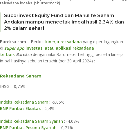
reksadana indeks. (Shutterstock)
Sucorinvest Equity Fund dan Manulife Saham
Andalan mampu mencetak imbal hasil 2,34% dan
2% dalam sehari
Bareksa.com
– Berikut
kinerja reksadana
yang diperdagangkan
di
super app
investasi atau aplikasi reksadana
terbaik
Bareksa
dengan nilai Barometer tertinggi, beserta kinerja
imbal hasilnya sebulan terakhir (per 30 April 2024) :
Reksadana Saham
IHSG : -0,75%
Indeks Reksadana Saham
: -5,05%
BNP Paribas Ekuitas
: -5,4%
​Indeks Reksadana Saham Syariah
: -4,08%
BNP Paribas Pesona Syariah
: -0,71%