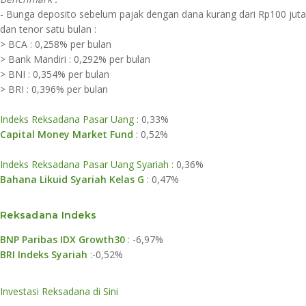
- Bunga deposito sebelum pajak dengan dana kurang dari Rp100 juta
dan tenor satu bulan :
> BCA : 0,258% per bulan
> Bank Mandiri : 0,292% per bulan
> BNI : 0,354% per bulan
> BRI : 0,396% per bulan
Indeks Reksadana Pasar Uang
: 0,33%
Capital Money Market Fund
: 0,52%
Indeks Reksadana Pasar Uang Syariah
: 0,36%
Bahana Likuid Syariah Kelas G
: 0,47%
​Reksadana Ind​eks​
​BNP Paribas IDX Growth30
: -6,97%
BRI Indeks Syariah
:-0,52%
Investasi Reksadana di Sini