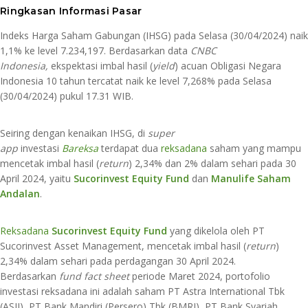
​Ringkasan Informasi Pasar​
Indeks Harga Saham Gabungan (IHSG) pada Selasa (30/04/2024) naik
1,1% ke level 7.234,197. Berdasarkan data
CNBC
Indonesia,
ekspektasi imbal hasil (
yield
) acuan Obligasi Negara
Indonesia 10 tahun tercatat naik ke level 7,268% pada Selasa
(30/04/2024) pukul 17.31 WIB.
Seiring dengan kenaikan IHSG, di
super
app
investasi
Bareksa
terdapat dua
reksadana
saham yang mampu
mencetak imbal hasil (
return
) 2,34% dan 2% dalam sehari pada 30
April 2024, yaitu
Sucorinvest Equity Fund
dan
Manulife Saham
Andalan
.
Reksadana
Sucorinvest Equity Fund
yang dikelola oleh PT
Sucorinvest Asset Management, mencetak imbal hasil (
return
)
2,34% dalam sehari pada perdagangan 30 April 2024.
Berdasarkan
fund fact sheet
periode Maret 2024, portofolio
investasi reksadana ini adalah saham PT Astra International Tbk
(ASII), PT Bank Mandiri (Persero) Tbk (BMRI), PT Bank Syariah