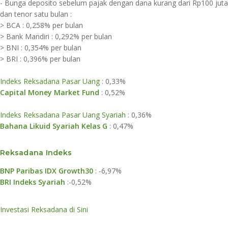
- Bunga deposito sebelum pajak dengan dana kurang dari Rp100 juta
dan tenor satu bulan :
> BCA : 0,258% per bulan
> Bank Mandiri : 0,292% per bulan
> BNI : 0,354% per bulan
> BRI : 0,396% per bulan
Indeks Reksadana Pasar Uang
: 0,33%
Capital Money Market Fund
: 0,52%
Indeks Reksadana Pasar Uang Syariah
: 0,36%
Bahana Likuid Syariah Kelas G
: 0,47%
​Reksadana Ind​eks​
​BNP Paribas IDX Growth30
: -6,97%
BRI Indeks Syariah
:-0,52%
Investasi Reksadana di Sini