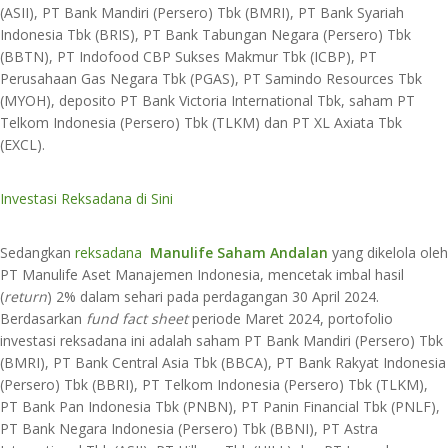
(ASII), PT Bank Mandiri (Persero) Tbk (BMRI), PT Bank Syariah
Indonesia Tbk (BRIS), PT Bank Tabungan Negara (Persero) Tbk
(BBTN), PT Indofood CBP Sukses Makmur Tbk (ICBP), PT
Perusahaan Gas Negara Tbk (PGAS), PT Samindo Resources Tbk
(MYOH), deposito PT Bank Victoria International Tbk, saham PT
Telkom Indonesia (Persero) Tbk (TLKM) dan PT XL Axiata Tbk
(EXCL).
Investasi Reksadana di Sini
Sedangkan
reksadana
Manulife Saham Andalan
yang dikelola oleh
PT Manulife Aset Manajemen Indonesia, mencetak imbal hasil
(
return
) 2% dalam sehari pada perdagangan 30 April 2024.
Berdasarkan
fund fact sheet
periode Maret 2024, portofolio
investasi reksadana ini adalah saham PT Bank Mandiri (Persero) Tbk
(BMRI), PT Bank Central Asia Tbk (BBCA), PT Bank Rakyat Indonesia
(Persero) Tbk (BBRI), PT Telkom Indonesia (Persero) Tbk (TLKM),
PT Bank Pan Indonesia Tbk (PNBN), PT Panin Financial Tbk (PNLF),
PT Bank Negara Indonesia (Persero) Tbk (BBNI), PT Astra