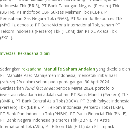
Indonesia Tbk (BRIS), PT Bank Tabungan Negara (Persero) Tbk
(BBTN), PT Indofood CBP Sukses Makmur Tbk (ICBP), PT
Perusahaan Gas Negara Tbk (PGAS), PT Samindo Resources Tbk
(MYOH), deposito PT Bank Victoria International Tbk, saham PT
Telkom Indonesia (Persero) Tbk (TLKM) dan PT XL Axiata Tbk
(EXCL).
Investasi Reksadana di Sini
Sedangkan
reksadana
Manulife Saham Andalan
yang dikelola oleh
PT Manulife Aset Manajemen Indonesia, mencetak imbal hasil
(
return
) 2% dalam sehari pada perdagangan 30 April 2024.
Berdasarkan
fund fact sheet
periode Maret 2024, portofolio
investasi reksadana ini adalah saham PT Bank Mandiri (Persero) Tbk
(BMRI), PT Bank Central Asia Tbk (BBCA), PT Bank Rakyat Indonesia
(Persero) Tbk (BBRI), PT Telkom Indonesia (Persero) Tbk (TLKM),
PT Bank Pan Indonesia Tbk (PNBN), PT Panin Financial Tbk (PNLF),
PT Bank Negara Indonesia (Persero) Tbk (BBNI), PT Astra
International Tbk (ASII), PT Hillcon Tbk (HILL) dan PT Impack