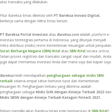
atas transaksi yang dilakukan.
Fitur Bareksa Emas dikelola oleh
PT Bareksa Inovasi Digital,
berkerja sama dengan Mitra Emas berizin.
PT Bareksa Portal Investasi
atau
Bareksa.com
adalah
platform
e-
investasi terintegrasi pertama di Indonesia, yang ditunjuk menjadi
mitra distribusi (midis) resmi Kementerian Keuangan untuk penjualan
Surat Berharga Negara (SBN) Ritel
atau
SBN Ritel
secara
online.
Selain proses registrasi dan transaksi sangat cepat dan mudah, Anda
juga dapat memantau investasi Anda dari mana saja dan kapan saja.
Bareksa
telah mendapatkan
penghargaan sebagai midis SBN
terbaik
selama empat tahun berturut-turut dari Kementerian
Keuangan RI. Penghargaan terbaru yang diterima adalah
penghargaan sebagai
Midis SUN dengan Kinerja Terbaik 2022
dan
Midis SBSN dengan Kinerja Terbaik Kategori Fintech 2021.
Belum memiliki akun Bareksa tetapi ingin berinvestasi di
SBN Ritel
?