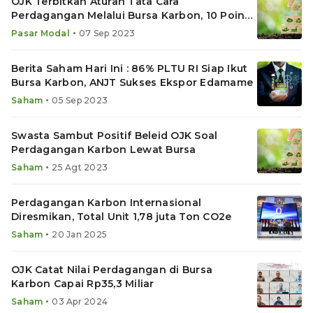
OJK Terbitkan Aturan Tata Cara
Perdagangan Melalui Bursa Karbon, 10 Poin
Pokoknya
•
Pasar Modal
07 Sep 2023
Berita Saham Hari Ini : 86% PLTU RI Siap Ikut
Bursa Karbon, ANJT Sukses Ekspor Edamame
•
Saham
05 Sep 2023
Swasta Sambut Positif Beleid OJK Soal
Perdagangan Karbon Lewat Bursa
•
Saham
25 Agt 2023
Perdagangan Karbon Internasional
Diresmikan, Total Unit 1,78 juta Ton CO2e
•
Saham
20 Jan 2025
OJK Catat Nilai Perdagangan di Bursa
Karbon Capai Rp35,3 Miliar
•
Saham
03 Apr 2024