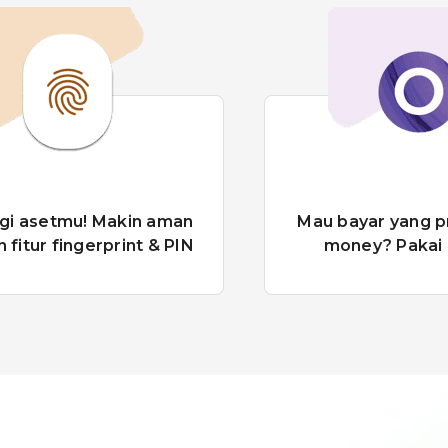
bayar yang praktis via E-
Ikuti perkemb
oney? Pakai OVO aja
pasar modal, up