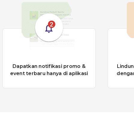
Lindungi asetmu! Makin aman
Mau 
dengan fitur fingerprint & PIN
m