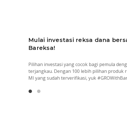
Mulai investasi reksa dana ber
SBN investasi aman dan dijamin
Bareksa!
Investasi aman 100% dijamin negara, sekaligus
membiayai program prioritas pemerintah. Pan
Pilihan investasi yang cocok bagi pemula den
kapan saja dalam genggaman tangan.
terjangkau. Dengan 100 lebih pilihan produk r
MI yang sudah terverifikasi, yuk #GROWithBa