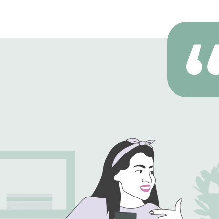
Aplikasi yang dapat mengakomodir
segala kebutuhan saya terkait reksa
dana, dilengkapi dengan artikel2 yang
dapat meningkatkan pengetahuan
reksa dana.