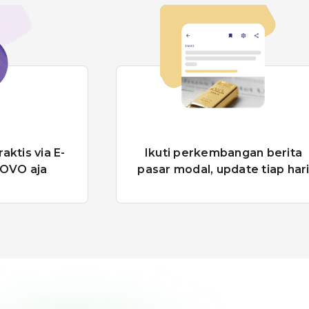
angan berita
Dapatkan notifikasi promo
date tiap hari
event terbaru hanya di aplik