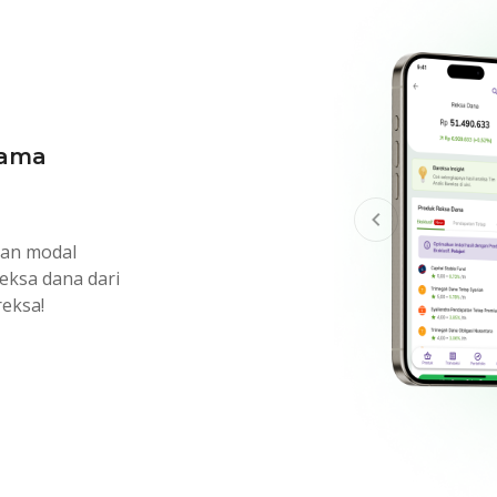
sama
 negara.
 ikut kontribusi
tau portofolio
gan modal
eksa dana dari
reksa!