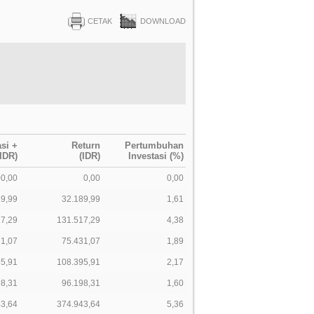
CETAK
DOWNLOAD
asi +
Return
Pertumbuhan
IDR)
(IDR)
Investasi (%)
00,00
0,00
0,00
89,99
32.189,99
1,61
17,29
131.517,29
4,38
31,07
75.431,07
1,89
95,91
108.395,91
2,17
98,31
96.198,31
1,60
43,64
374.943,64
5,36