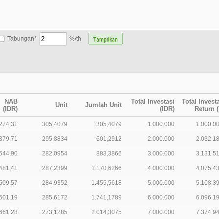
Tabungan*
%/th
NAB
Total Investasi
Total Invest
Unit
Jumlah Unit
(IDR)
(IDR)
Return (
274,31
305,4079
305,4079
1.000.000
1.000.0
379,71
295,8834
601,2912
2.000.000
2.032.1
544,90
282,0954
883,3866
3.000.000
3.131.5
481,41
287,2399
1.170,6266
4.000.000
4.075.4
509,57
284,9352
1.455,5618
5.000.000
5.108.3
501,19
285,6172
1.741,1789
6.000.000
6.096.1
661,28
273,1285
2.014,3075
7.000.000
7.374.9