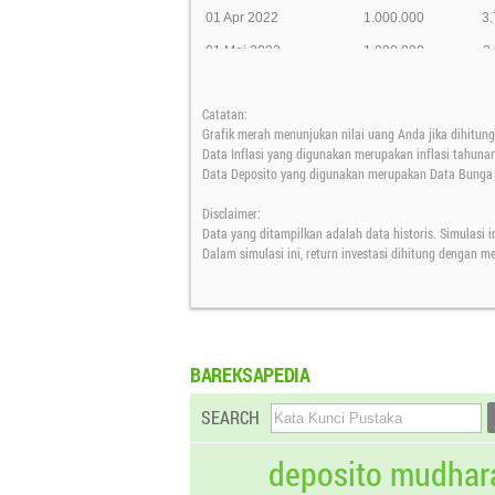
01 Apr 2022
1.000.000
3.
01 Mei 2022
1.000.000
3
01 Jun 2022
1.000.000
3.
Catatan:
01 Jul 2022
1.000.000
3.
Grafik merah menunjukan nilai uang Anda jika dihitung 
01 Agt 2022
1.000.000
3.
Data Inflasi yang digunakan merupakan inflasi tahuna
Data Deposito yang digunakan merupakan Data Bunga D
01 Sep 2022
1.000.000
3.
Disclaimer:
01 Okt 2022
1.000.000
3.
Data yang ditampilkan adalah data historis. Simulasi i
01 Nov 2022
1.000.000
3.
Dalam simulasi ini, return investasi dihitung dengan 
01 Des 2022
1.000.000
3.
01 Jan 2023
1.000.000
3.
01 Feb 2023
1.000.000
3.
BAREKSAPEDIA
01 Mar 2023
1.000.000
3.
SEARCH
01 Apr 2023
1.000.000
3.
01 Mei 2023
1.000.000
3.
deposito mudhar
01 Jun 2023
1.000.000
3.