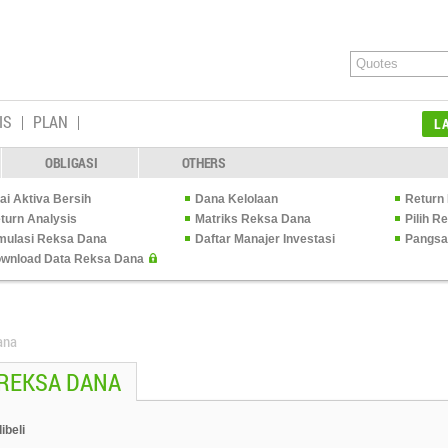
IS
PLAN
L
OBLIGASI
OTHERS
lai Aktiva Bersih
Dana Kelolaan
Return 
turn Analysis
Matriks Reksa Dana
Pilih 
mulasi Reksa Dana
Daftar Manajer Investasi
Pangsa
wnload Data Reksa Dana
ana
 REKSA DANA
ibeli