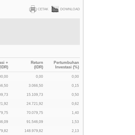
CETAK
DOWNLOAD
asi +
Return
Pertumbuhan
(IDR)
(IDR)
Investasi (%)
00,00
0,00
0,00
66,50
3.066,50
0,15
09,73
15.109,73
0,50
21,92
24.721,92
0,62
79,75
70.079,75
1,40
46,09
91.546,09
1,53
79,82
148.979,82
2,13