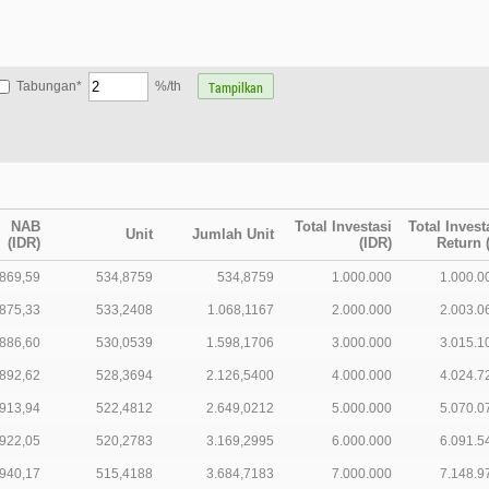
Tabungan*
%/th
NAB
Total Investasi
Total Invest
Unit
Jumlah Unit
(IDR)
(IDR)
Return 
.869,59
534,8759
534,8759
1.000.000
1.000.0
.875,33
533,2408
1.068,1167
2.000.000
2.003.0
.886,60
530,0539
1.598,1706
3.000.000
3.015.1
.892,62
528,3694
2.126,5400
4.000.000
4.024.7
.913,94
522,4812
2.649,0212
5.000.000
5.070.0
.922,05
520,2783
3.169,2995
6.000.000
6.091.5
.940,17
515,4188
3.684,7183
7.000.000
7.148.9