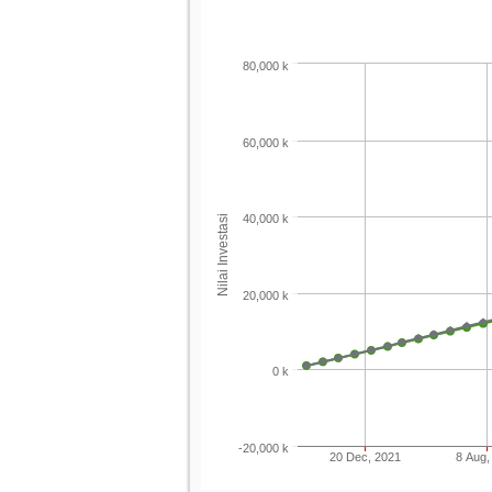
80,000 k
60,000 k
40,000 k
Nilai Investasi
20,000 k
0 k
-20,000 k
20 Dec, 2021
8 Aug,