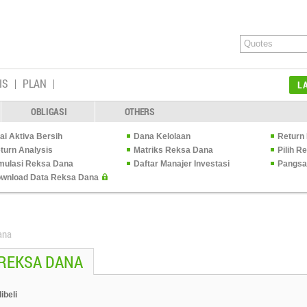
IS
PLAN
L
OBLIGASI
OTHERS
lai Aktiva Bersih
Dana Kelolaan
Return 
turn Analysis
Matriks Reksa Dana
Pilih 
mulasi Reksa Dana
Daftar Manajer Investasi
Pangsa
wnload Data Reksa Dana
ana
 REKSA DANA
ibeli