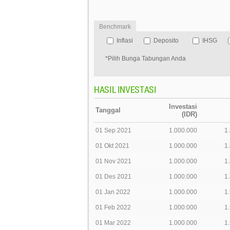
Benchmark
Inflasi
Deposito
IHSG
*Pilih Bunga Tabungan Anda
HASIL INVESTASI
Investasi
Tanggal
(IDR)
01 Sep 2021
1.000.000
1
01 Okt 2021
1.000.000
1
01 Nov 2021
1.000.000
1
01 Des 2021
1.000.000
1
01 Jan 2022
1.000.000
1
01 Feb 2022
1.000.000
1
01 Mar 2022
1.000.000
1