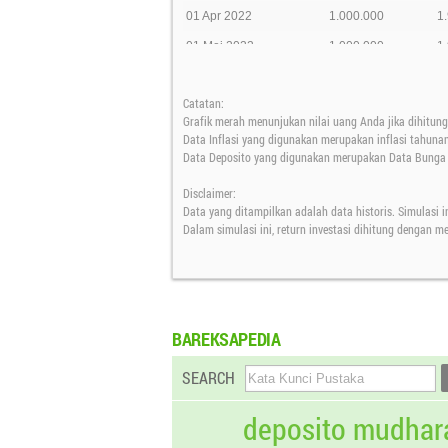
01 Apr 2022
1.000.000
1
01 Mei 2022
1.000.000
1
01 Jun 2022
1.000.000
1
Catatan:
01 Jul 2022
1.000.000
1
Grafik merah menunjukan nilai uang Anda jika dihitung 
01 Agt 2022
1.000.000
1
Data Inflasi yang digunakan merupakan inflasi tahuna
Data Deposito yang digunakan merupakan Data Bunga D
01 Sep 2022
1.000.000
1
Disclaimer:
01 Okt 2022
1.000.000
1
Data yang ditampilkan adalah data historis. Simulasi i
01 Nov 2022
1.000.000
2
Dalam simulasi ini, return investasi dihitung dengan 
01 Des 2022
1.000.000
2
01 Jan 2023
1.000.000
2
01 Feb 2023
1.000.000
2
BAREKSAPEDIA
01 Mar 2023
1.000.000
2
SEARCH
01 Apr 2023
1.000.000
2
01 Mei 2023
1.000.000
2
deposito mudhar
01 Jun 2023
1.000.000
2