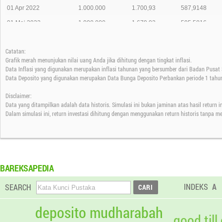
01 Apr 2022
1.000.000
1.700,93
587,9148
01 Mei 2022
1.000.000
1.679,03
595,5816
01 Jun 2022
1.000.000
1.696,36
589,4989
Catatan:
01 Jul 2022
1.000.000
1.696,87
589,3214
Grafik merah menunjukan nilai uang Anda jika dihitung dengan tingkat inflasi.
01 Agt 2022
1.000.000
1.701,31
587,7839
Data Inflasi yang digunakan merupakan inflasi tahunan yang bersumber dari Badan Pusat S
Data Deposito yang digunakan merupakan Data Bunga Deposito Perbankan periode 1 tahun
01 Sep 2022
1.000.000
1.705,63
586,2919
Disclaimer:
01 Okt 2022
1.000.000
1.694,42
590,1712
Data yang ditampilkan adalah data historis. Simulasi ini bukan jaminan atas hasil return 
01 Nov 2022
1.000.000
1.687,77
592,4970
Dalam simulasi ini, return investasi dihitung dengan menggunakan return historis tanpa m
01 Des 2022
1.000.000
1.729,46
578,2141
01 Jan 2023
1.000.000
1.734,86
576,4156
01 Feb 2023
1.000.000
1.753,18
570,3905
BAREKSAPEDIA
01 Mar 2023
1.000.000
1.752,95
570,4668
INDEKS
A
SEARCH
01 Apr 2023
1.000.000
1.762,93
567,2372
01 Mei 2023
1.000.000
1.776,93
562,7691
deposito mudharabah
good till
01 Jun 2023
1.000.000
1.807,03
553,3932