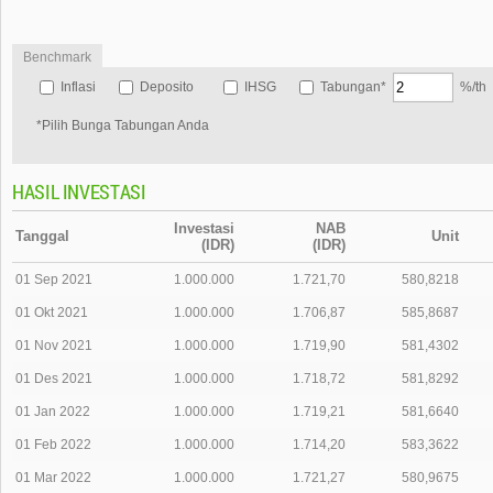
Benchmark
Inflasi
Deposito
IHSG
Tabungan*
%/th
*Pilih Bunga Tabungan Anda
HASIL INVESTASI
Investasi
NAB
Tanggal
Unit
(IDR)
(IDR)
01 Sep 2021
1.000.000
1.721,70
580,8218
01 Okt 2021
1.000.000
1.706,87
585,8687
01 Nov 2021
1.000.000
1.719,90
581,4302
01 Des 2021
1.000.000
1.718,72
581,8292
01 Jan 2022
1.000.000
1.719,21
581,6640
01 Feb 2022
1.000.000
1.714,20
583,3622
01 Mar 2022
1.000.000
1.721,27
580,9675