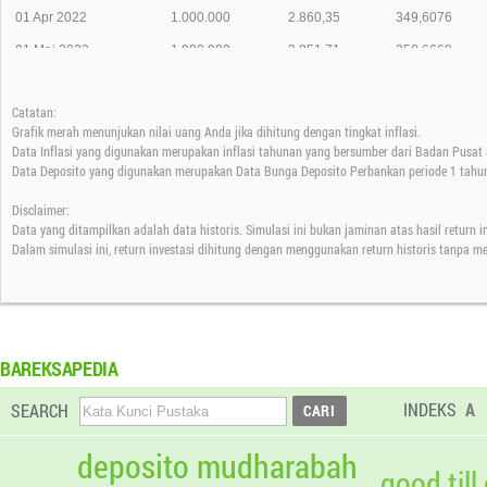
01 Apr 2022
1.000.000
2.860,35
349,6076
01 Mei 2022
1.000.000
2.851,71
350,6668
01 Jun 2022
1.000.000
2.856,51
350,0775
Catatan:
01 Jul 2022
1.000.000
2.842,73
351,7745
Grafik merah menunjukan nilai uang Anda jika dihitung dengan tingkat inflasi.
01 Agt 2022
1.000.000
2.840,21
352,0866
Data Inflasi yang digunakan merupakan inflasi tahunan yang bersumber dari Badan Pusat S
Data Deposito yang digunakan merupakan Data Bunga Deposito Perbankan periode 1 tahun
01 Sep 2022
1.000.000
2.878,30
347,4273
Disclaimer:
01 Okt 2022
1.000.000
2.796,81
357,5502
Data yang ditampilkan adalah data historis. Simulasi ini bukan jaminan atas hasil return 
01 Nov 2022
1.000.000
2.787,54
358,7392
Dalam simulasi ini, return investasi dihitung dengan menggunakan return historis tanpa m
01 Des 2022
1.000.000
2.842,09
351,8537
01 Jan 2023
1.000.000
2.818,20
354,8364
01 Feb 2023
1.000.000
2.839,46
352,1796
BAREKSAPEDIA
01 Mar 2023
1.000.000
2.853,24
350,4788
INDEKS
A
SEARCH
01 Apr 2023
1.000.000
2.830,82
353,2545
01 Mei 2023
1.000.000
2.845,20
351,4691
deposito mudharabah
good till
01 Jun 2023
1.000.000
2.876,63
347,6290