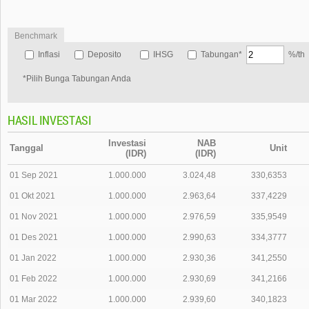
Benchmark
Inflasi
Deposito
IHSG
Tabungan*
%/th
*Pilih Bunga Tabungan Anda
HASIL INVESTASI
Investasi
NAB
Tanggal
Unit
(IDR)
(IDR)
01 Sep 2021
1.000.000
3.024,48
330,6353
01 Okt 2021
1.000.000
2.963,64
337,4229
01 Nov 2021
1.000.000
2.976,59
335,9549
01 Des 2021
1.000.000
2.990,63
334,3777
01 Jan 2022
1.000.000
2.930,36
341,2550
01 Feb 2022
1.000.000
2.930,69
341,2166
01 Mar 2022
1.000.000
2.939,60
340,1823