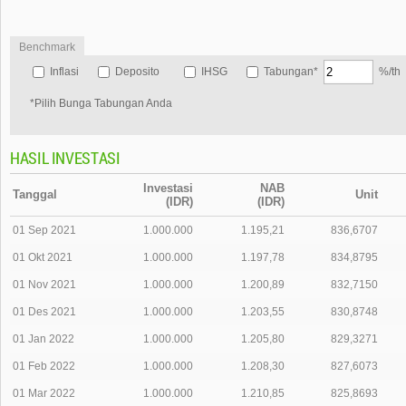
Benchmark
Inflasi
Deposito
IHSG
Tabungan*
%/th
*Pilih Bunga Tabungan Anda
HASIL INVESTASI
Investasi
NAB
Tanggal
Unit
(IDR)
(IDR)
01 Sep 2021
1.000.000
1.195,21
836,6707
01 Okt 2021
1.000.000
1.197,78
834,8795
01 Nov 2021
1.000.000
1.200,89
832,7150
01 Des 2021
1.000.000
1.203,55
830,8748
01 Jan 2022
1.000.000
1.205,80
829,3271
01 Feb 2022
1.000.000
1.208,30
827,6073
01 Mar 2022
1.000.000
1.210,85
825,8693