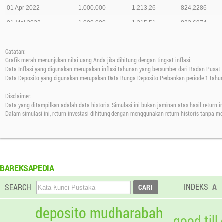
01 Apr 2022
1.000.000
1.213,26
824,2286
01 Mei 2022
1.000.000
1.215,51
822,6974
01 Jun 2022
1.000.000
1.217,78
821,1634
Catatan:
01 Jul 2022
1.000.000
1.221,90
818,3995
Grafik merah menunjukan nilai uang Anda jika dihitung dengan tingkat inflasi.
01 Agt 2022
1.000.000
1.224,60
816,5904
Data Inflasi yang digunakan merupakan inflasi tahunan yang bersumber dari Badan Pusat S
Data Deposito yang digunakan merupakan Data Bunga Deposito Perbankan periode 1 tahun
01 Sep 2022
1.000.000
1.227,59
814,6067
Disclaimer:
01 Okt 2022
1.000.000
1.229,93
813,0566
Data yang ditampilkan adalah data historis. Simulasi ini bukan jaminan atas hasil return 
01 Nov 2022
1.000.000
1.233,07
810,9867
Dalam simulasi ini, return investasi dihitung dengan menggunakan return historis tanpa m
01 Des 2022
1.000.000
1.236,66
808,6310
01 Jan 2023
1.000.000
1.240,41
806,1834
01 Feb 2023
1.000.000
1.244,97
803,2311
BAREKSAPEDIA
01 Mar 2023
1.000.000
1.248,85
800,7344
INDEKS
A
SEARCH
01 Apr 2023
1.000.000
1.252,97
798,1044
01 Mei 2023
1.000.000
1.257,67
795,1201
deposito mudharabah
good till
01 Jun 2023
1.000.000
1.262,44
792,1151