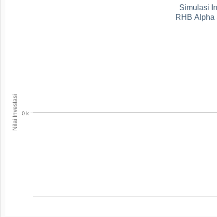
Simulasi I
RHB Alpha S
Nilai Investasi
0 k