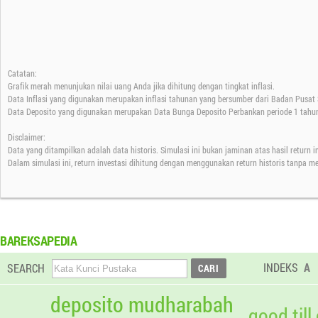
Catatan:
Grafik merah menunjukan nilai uang Anda jika dihitung dengan tingkat inflasi.
Data Inflasi yang digunakan merupakan inflasi tahunan yang bersumber dari Badan Pusat S
Data Deposito yang digunakan merupakan Data Bunga Deposito Perbankan periode 1 tahun
Disclaimer:
Data yang ditampilkan adalah data historis. Simulasi ini bukan jaminan atas hasil return 
Dalam simulasi ini, return investasi dihitung dengan menggunakan return historis tanpa m
BAREKSAPEDIA
INDEKS
A
SEARCH
deposito mudharabah
good till