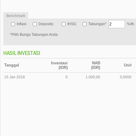
Benchmark
Inflasi
Deposito
IHSG
Tabungan*
%/th
*Pilih Bunga Tabungan Anda
HASIL INVESTASI
Investasi
NAB
Tanggal
Unit
(IDR)
(IDR)
15 Jan 2018
0
1.000,00
0,0000