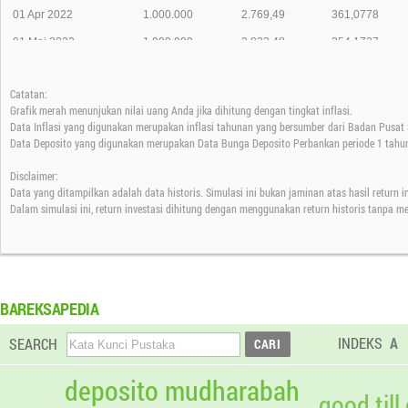
01 Apr 2022
1.000.000
2.769,49
361,0778
01 Mei 2022
1.000.000
2.823,48
354,1727
01 Jun 2022
1.000.000
2.863,57
349,2140
Catatan:
01 Jul 2022
1.000.000
2.649,42
377,4411
Grafik merah menunjukan nilai uang Anda jika dihitung dengan tingkat inflasi.
01 Agt 2022
1.000.000
2.721,61
367,4295
Data Inflasi yang digunakan merupakan inflasi tahunan yang bersumber dari Badan Pusat S
Data Deposito yang digunakan merupakan Data Bunga Deposito Perbankan periode 1 tahun
01 Sep 2022
1.000.000
2.799,45
357,2127
Disclaimer:
01 Okt 2022
1.000.000
2.748,27
363,8649
Data yang ditampilkan adalah data historis. Simulasi ini bukan jaminan atas hasil return 
01 Nov 2022
1.000.000
2.778,40
359,9192
Dalam simulasi ini, return investasi dihitung dengan menggunakan return historis tanpa m
01 Des 2022
1.000.000
2.741,92
364,7081
01 Jan 2023
1.000.000
2.613,27
382,6620
01 Feb 2023
1.000.000
2.618,35
381,9197
BAREKSAPEDIA
01 Mar 2023
1.000.000
2.568,65
389,3099
INDEKS
A
SEARCH
01 Apr 2023
1.000.000
2.500,58
399,9074
01 Mei 2023
1.000.000
2.534,69
394,5250
deposito mudharabah
good till
01 Jun 2023
1.000.000
2.463,43
405,9379