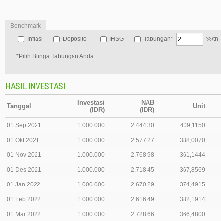
Benchmark
Inflasi
Deposito
IHSG
Tabungan*
%/th
*Pilih Bunga Tabungan Anda
HASIL INVESTASI
Investasi
NAB
Tanggal
Unit
(IDR)
(IDR)
01 Sep 2021
1.000.000
2.444,30
409,1150
01 Okt 2021
1.000.000
2.577,27
388,0070
01 Nov 2021
1.000.000
2.768,98
361,1444
01 Des 2021
1.000.000
2.718,45
367,8569
01 Jan 2022
1.000.000
2.670,29
374,4915
01 Feb 2022
1.000.000
2.616,49
382,1914
01 Mar 2022
1.000.000
2.728,66
366,4800