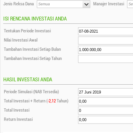
Jenis Reksa Dana
Manajer Investasi
ISI RENCANA INVESTASI ANDA
Tentukan Periode Investasi
Nilai Investasi Awal
Tambahan Investasi Setiap Bulan
Tambahan Investasi Setiap Tahun
HASIL INVESTASI ANDA
Periode Simulasi (NAB Tersedia)
Total Investasi + Return (
-2,12
Tahun)
Total Investasi
Return Investasi