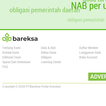
NAB per u
obligasi pemerintah daerah
obligasi pemerintah
Tentang Kami
Data & Alat
Daftar Member
Kontak Kami
Reksa Dana
Langganan Data
Editorial Team
Obligasi
Buka Account
Syarat Dan Ketentuan
Learning Center
FAQ
Copyright © 2026 PT.Bareksa Portal Investasi