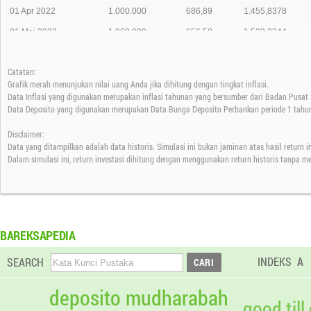
01 Apr 2022
1.000.000
686,89
1.455,8378
01 Mei 2022
1.000.000
656,50
1.523,2244
01 Jun 2022
1.000.000
653,81
1.529,4919
Catatan:
01 Jul 2022
1.000.000
608,94
1.642,1923
Grafik merah menunjukan nilai uang Anda jika dihitung dengan tingkat inflasi.
01 Agt 2022
1.000.000
629,93
1.587,4659
Data Inflasi yang digunakan merupakan inflasi tahunan yang bersumber dari Badan Pusat S
Data Deposito yang digunakan merupakan Data Bunga Deposito Perbankan periode 1 tahun
01 Sep 2022
1.000.000
649,72
1.539,1253
Disclaimer:
01 Okt 2022
1.000.000
565,89
1.767,1435
Data yang ditampilkan adalah data historis. Simulasi ini bukan jaminan atas hasil return 
01 Nov 2022
1.000.000
526,79
1.898,2875
Dalam simulasi ini, return investasi dihitung dengan menggunakan return historis tanpa m
01 Des 2022
1.000.000
501,75
1.993,0065
01 Jan 2023
1.000.000
475,84
2.101,5357
01 Feb 2023
1.000.000
489,32
2.043,6453
BAREKSAPEDIA
01 Mar 2023
1.000.000
458,87
2.179,2840
INDEKS
A
SEARCH
01 Apr 2023
1.000.000
440,91
2.268,0607
01 Mei 2023
1.000.000
432,54
2.311,9324
deposito mudharabah
good till
01 Jun 2023
1.000.000
417,31
2.396,2886