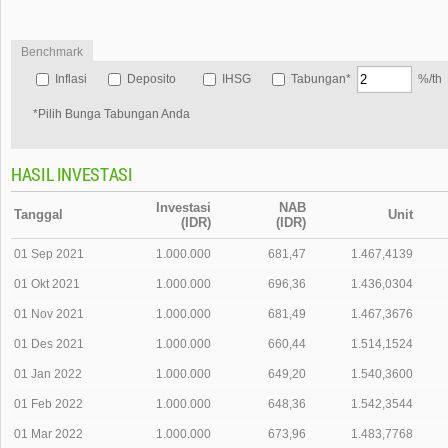
Benchmark
Inflasi
Deposito
IHSG
Tabungan*
%/th
*Pilih Bunga Tabungan Anda
HASIL INVESTASI
Investasi
NAB
Tanggal
Unit
(IDR)
(IDR)
01 Sep 2021
1.000.000
681,47
1.467,4139
01 Okt 2021
1.000.000
696,36
1.436,0304
01 Nov 2021
1.000.000
681,49
1.467,3676
01 Des 2021
1.000.000
660,44
1.514,1524
01 Jan 2022
1.000.000
649,20
1.540,3600
01 Feb 2022
1.000.000
648,36
1.542,3544
01 Mar 2022
1.000.000
673,96
1.483,7768