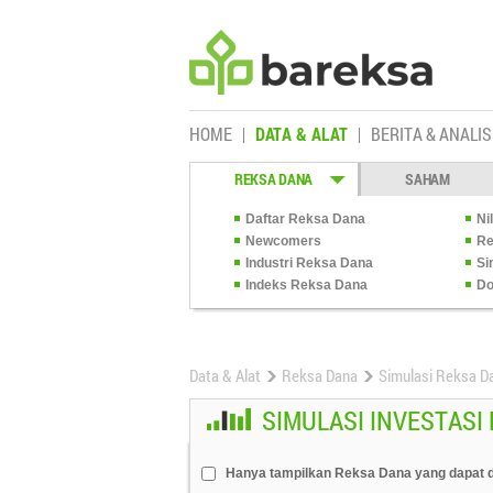
HOME
DATA & ALAT
BERITA & ANALIS
REKSA DANA
SAHAM
Daftar Reksa Dana
Ni
Newcomers
Re
Industri Reksa Dana
Si
Indeks Reksa Dana
Do
Data & Alat
Reksa Dana
Simulasi Reksa D
SIMULASI INVESTASI
Hanya tampilkan Reksa Dana yang dapat d