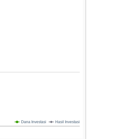
Dana Investasi
Hasil Investasi