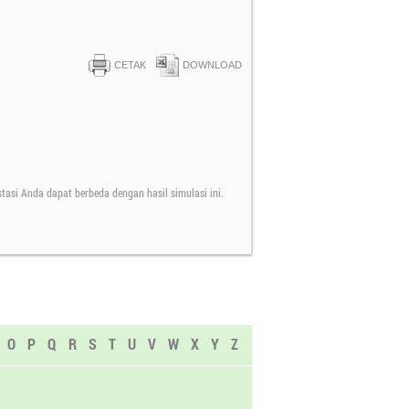
CETAK
DOWNLOAD
stasi Anda dapat berbeda dengan hasil simulasi ini.
O
P
Q
R
S
T
U
V
W
X
Y
Z