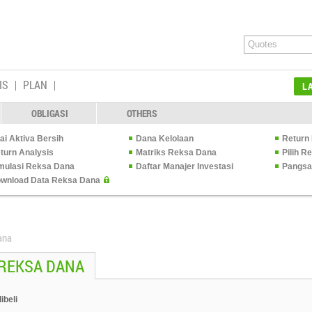
IS
PLAN
L
OBLIGASI
OTHERS
lai Aktiva Bersih
Dana Kelolaan
Return 
turn Analysis
Matriks Reksa Dana
Pilih 
mulasi Reksa Dana
Daftar Manajer Investasi
Pangsa
wnload Data Reksa Dana
ana
 REKSA DANA
ibeli