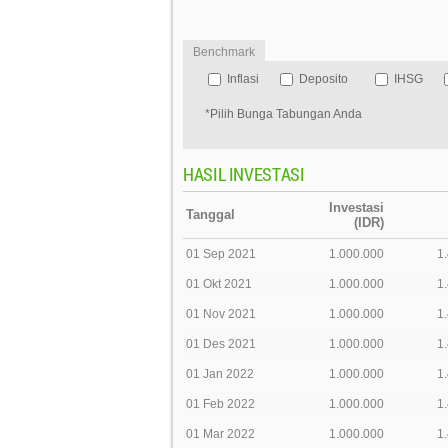
Benchmark
Inflasi
Deposito
IHSG
*Pilih Bunga Tabungan Anda
HASIL INVESTASI
Investasi
Tanggal
(IDR)
01 Sep 2021
1.000.000
1
01 Okt 2021
1.000.000
1
01 Nov 2021
1.000.000
1
01 Des 2021
1.000.000
1
01 Jan 2022
1.000.000
1
01 Feb 2022
1.000.000
1
01 Mar 2022
1.000.000
1