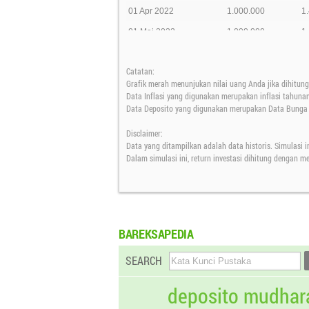
01 Apr 2022
1.000.000
1
01 Mei 2022
1.000.000
1
01 Jun 2022
1.000.000
1
Catatan:
01 Jul 2022
1.000.000
1
Grafik merah menunjukan nilai uang Anda jika dihitung 
01 Agt 2022
1.000.000
1
Data Inflasi yang digunakan merupakan inflasi tahuna
Data Deposito yang digunakan merupakan Data Bunga D
01 Sep 2022
1.000.000
1
Disclaimer:
01 Okt 2022
1.000.000
1
Data yang ditampilkan adalah data historis. Simulasi i
01 Nov 2022
1.000.000
1
Dalam simulasi ini, return investasi dihitung dengan 
01 Des 2022
1.000.000
1
01 Jan 2023
1.000.000
1
01 Feb 2023
1.000.000
1
BAREKSAPEDIA
01 Mar 2023
1.000.000
1
SEARCH
01 Apr 2023
1.000.000
1
01 Mei 2023
1.000.000
1
deposito mudhar
01 Jun 2023
1.000.000
1