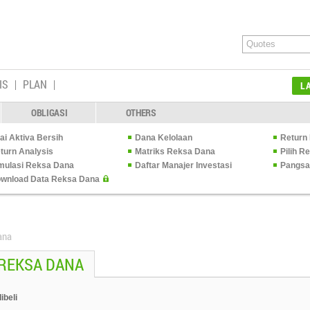
IS
PLAN
L
OBLIGASI
OTHERS
lai Aktiva Bersih
Dana Kelolaan
Return 
turn Analysis
Matriks Reksa Dana
Pilih 
mulasi Reksa Dana
Daftar Manajer Investasi
Pangsa
wnload Data Reksa Dana
ana
 REKSA DANA
ibeli