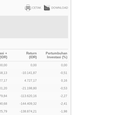
CETAK
DOWNLOAD
asi +
Return
Pertumbuhan
(IDR)
(IDR)
Investasi (%)
00,00
0,00
0,00
58,13
-10.141,87
-0,51
27,17
4.727,17
0,16
01,20
-21.198,80
-0,53
79,84
-113.620,16
-2,27
90,68
-144.409,32
-2,41
25,79
-138.874,21
-1,98