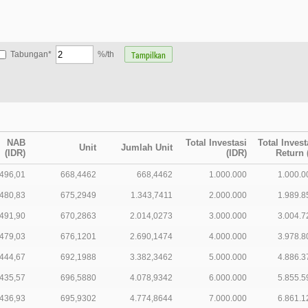
Tabungan*
%/th
NAB
Total Investasi
Total Invest
Unit
Jumlah Unit
(IDR)
(IDR)
Return 
.496,01
668,4462
668,4462
1.000.000
1.000.0
.480,83
675,2949
1.343,7411
2.000.000
1.989.8
.491,90
670,2863
2.014,0273
3.000.000
3.004.7
.479,03
676,1201
2.690,1474
4.000.000
3.978.8
.444,67
692,1988
3.382,3462
5.000.000
4.886.3
.435,57
696,5880
4.078,9342
6.000.000
5.855.5
.436,93
695,9302
4.774,8644
7.000.000
6.861.1