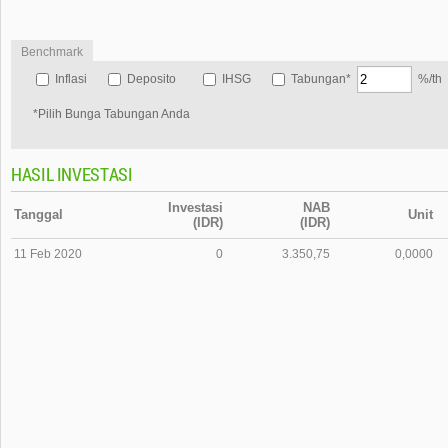
Benchmark
Inflasi
Deposito
IHSG
Tabungan*
%/th
*Pilih Bunga Tabungan Anda
HASIL INVESTASI
Investasi
NAB
Tanggal
Unit
(IDR)
(IDR)
11 Feb 2020
0
3.350,75
0,0000