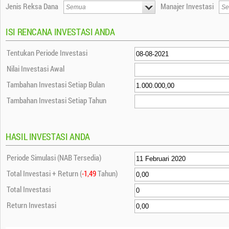
Jenis Reksa Dana
Manajer Investasi
ISI RENCANA INVESTASI ANDA
Tentukan Periode Investasi
Nilai Investasi Awal
Tambahan Investasi Setiap Bulan
Tambahan Investasi Setiap Tahun
HASIL INVESTASI ANDA
Periode Simulasi (NAB Tersedia)
Total Investasi + Return (
-1,49
Tahun)
Total Investasi
Return Investasi