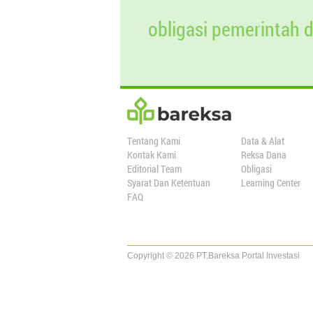
01 Jul 2023
1.000.000
obligasi pemerintah 
24 Jul 2023
0
Tentang Kami
Data & Alat
Kontak Kami
Reksa Dana
Editorial Team
Obligasi
Syarat Dan Ketentuan
Learning Center
FAQ
Copyright © 2026 PT.Bareksa Portal Investasi