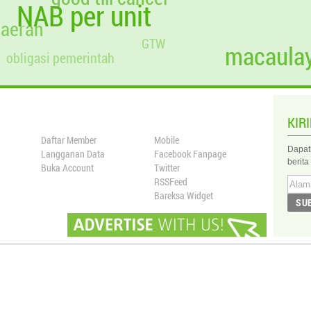
NAB per unit
1,25
796.939,7514
18.552.527,0046
23.000.000
23.279.
daerah
1,26
0,0000
18.552.527,0046
23.000.000
23.326.
GTW
macaulay
obligasi pemerintah
KIR
Daftar Member
Mobile
Dapat
Langganan Data
Facebook Fanpage
berita
Buka Account
Twitter
RSSFeed
Bareksa Widget
SU