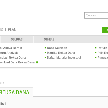
IS
PLAN
L
OBLIGASI
OTHERS
lai Aktiva Bersih
Dana Kelolaan
Return 
turn Analysis
Matriks Reksa Dana
Pilih 
mulasi Reksa Dana
Daftar Manajer Investasi
Pangsa
wnload Data Reksa Dana
ana
 REKSA DANA
ibeli