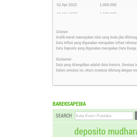
01 Apr 2022
1.000.000
01 Mei 2022
1.000.000
01 Jun 2022
1.000.000
Catatan:
01 Jul 2022
1.000.000
Grafik merah menunjukan nilai uang Anda jika dihitung 
01 Agt 2022
1.000.000
Data Inflasi yang digunakan merupakan inflasi tahuna
Data Deposito yang digunakan merupakan Data Bunga D
01 Sep 2022
1.000.000
Disclaimer:
01 Okt 2022
1.000.000
Data yang ditampilkan adalah data historis. Simulasi i
01 Nov 2022
1.000.000
Dalam simulasi ini, return investasi dihitung dengan 
01 Des 2022
1.000.000
01 Jan 2023
1.000.000
01 Feb 2023
1.000.000
BAREKSAPEDIA
01 Mar 2023
1.000.000
SEARCH
01 Apr 2023
1.000.000
01 Mei 2023
1.000.000
deposito mudhar
01 Jun 2023
1.000.000