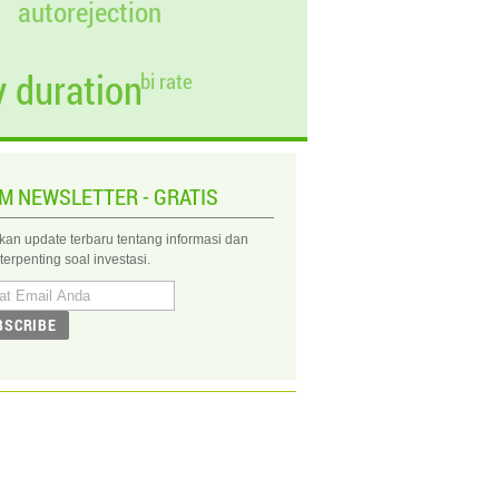
autorejection
710,89
279.710,89
1,22
092,20
326.092,20
1,42
 duration
bi rate
IM NEWSLETTER - GRATIS
kan update terbaru tentang informasi dan
 terpenting soal investasi.
BSCRIBE