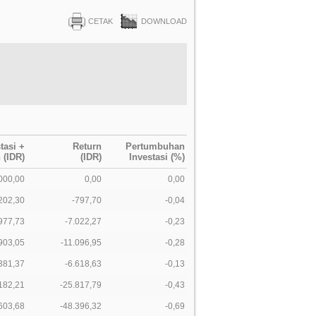
CETAK
DOWNLOAD
tasi +
Return
Pertumbuhan
 (IDR)
(IDR)
Investasi (%)
000,00
0,00
0,00
202,30
-797,70
-0,04
977,73
-7.022,27
-0,23
903,05
-11.096,95
-0,28
381,37
-6.618,63
-0,13
182,21
-25.817,79
-0,43
603,68
-48.396,32
-0,69