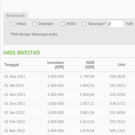
Benchmark
Inflasi
Deposito
IHSG
Tabungan*
%/th
*Pilih Bunga Tabungan Anda
HASIL INVESTASI
Investasi
NAB
Tanggal
Unit
(IDR)
(IDR)
01 Sep 2021
1.000.000
1.790,95
558,3629
01 Okt 2021
1.000.000
1.860,53
537,4813
01 Nov 2021
1.000.000
1.868,04
535,3204
01 Des 2021
1.000.000
1.857,11
538,4711
01 Jan 2022
1.000.000
1.881,59
531,4654
01 Feb 2022
1.000.000
1.914,42
522,3514
01 Mar 2022
1.000.000
1.979,68
505,1321