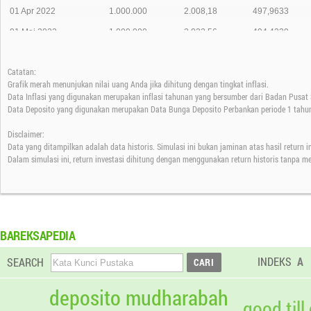
01 Apr 2022
1.000.000
2.008,18
497,9633
01 Mei 2022
1.000.000
2.022,56
494,4229
01 Jun 2022
1.000.000
2.004,04
498,9920
Catatan:
01 Jul 2022
1.000.000
1.894,49
527,8465
Grafik merah menunjukan nilai uang Anda jika dihitung dengan tingkat inflasi.
01 Agt 2022
1.000.000
1.951,49
512,4290
Data Inflasi yang digunakan merupakan inflasi tahunan yang bersumber dari Badan Pusat S
Data Deposito yang digunakan merupakan Data Bunga Deposito Perbankan periode 1 tahun
01 Sep 2022
1.000.000
1.975,59
506,1779
Disclaimer:
01 Okt 2022
1.000.000
1.863,00
536,7687
Data yang ditampilkan adalah data historis. Simulasi ini bukan jaminan atas hasil return 
01 Nov 2022
1.000.000
1.892,20
528,4854
Dalam simulasi ini, return investasi dihitung dengan menggunakan return historis tanpa m
01 Des 2022
1.000.000
1.940,38
515,3630
01 Jan 2023
1.000.000
1.875,11
533,3020
01 Feb 2023
1.000.000
1.930,72
517,9415
BAREKSAPEDIA
01 Mar 2023
1.000.000
1.883,86
530,8250
INDEKS
A
SEARCH
01 Apr 2023
1.000.000
1.909,24
523,7686
01 Mei 2023
1.000.000
1.971,40
507,2537
deposito mudharabah
good till
01 Jun 2023
1.000.000
1.931,62
517,7002