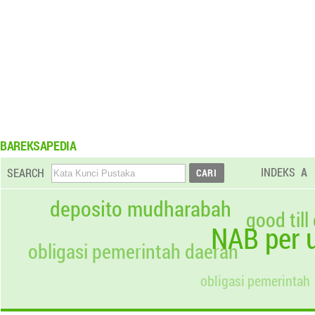
BAREKSAPEDIA
INDEKS
A
SEARCH
deposito mudharabah
good till
NAB per u
obligasi pemerintah daerah
obligasi pemerintah