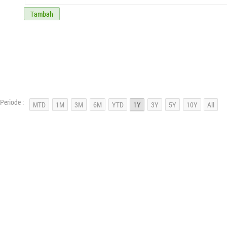
Tambah
Periode :