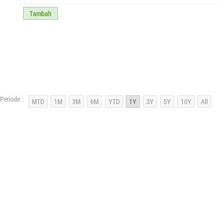
Tambah
Periode :