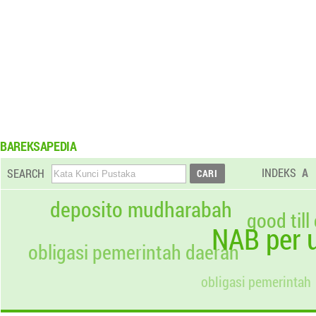
BAREKSAPEDIA
INDEKS
A
SEARCH
deposito mudharabah
good till
NAB per u
obligasi pemerintah daerah
obligasi pemerintah