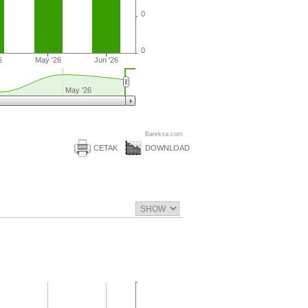
0
0
6
May '26
Jun '26
May '26
Bareksa.com
CETAK
DOWNLOAD