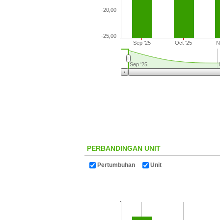
-20,00
-25,00
Sep '25
Oct '25
N
Sep '25
PERBANDINGAN UNIT
Pertumbuhan
Unit