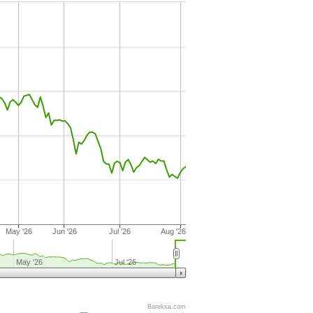
May '26
Jun '26
Jul '26
Aug '26
May '26
Jul '26
Bareksa.com