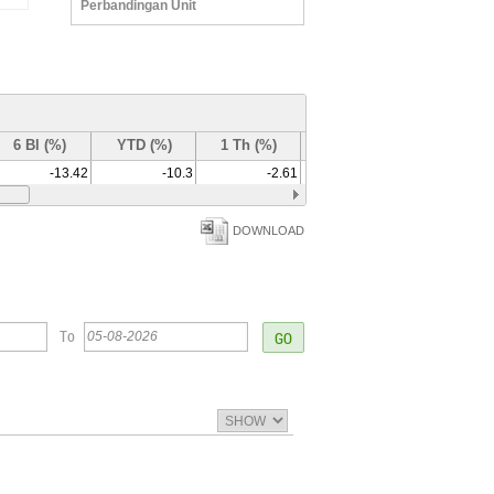
Perbandingan Unit
6 Bl (%)
YTD (%)
1 Th (%)
3 Th (%)
-13.42
-10.3
-2.61
-8.56
DOWNLOAD
To