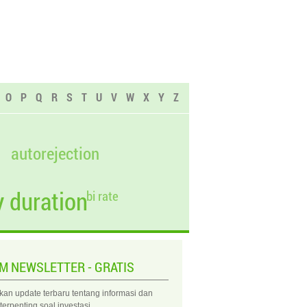
O
P
Q
R
S
T
U
V
W
X
Y
Z
autorejection
 duration
bi rate
IM NEWSLETTER - GRATIS
kan update terbaru tentang informasi dan
 terpenting soal investasi.