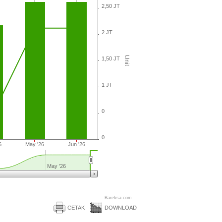
2,50 JT
2 JT
Unit
1,50 JT
1 JT
0
0
6
May '26
Jun '26
May '26
Bareksa.com
CETAK
DOWNLOAD