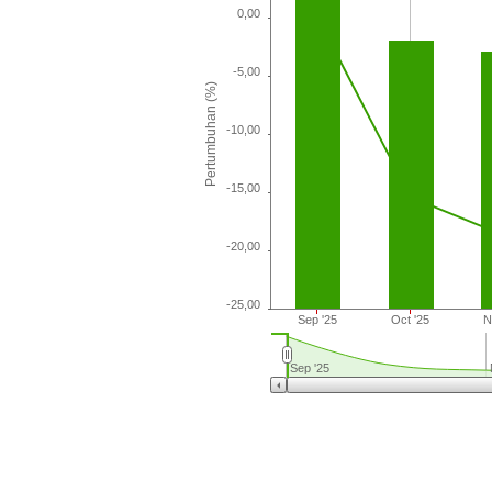
0,00
-5,00
Pertumbuhan (%)
-10,00
-15,00
-20,00
-25,00
Sep '25
Oct '25
N
Sep '25