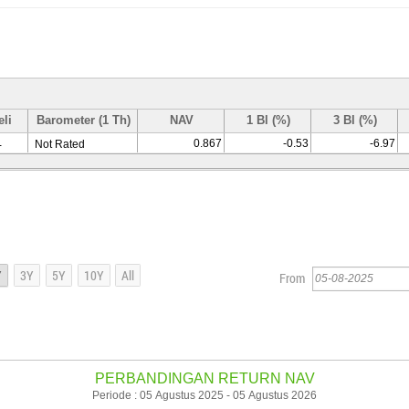
eli
Barometer (1 Th)
NAV
1 Bl (%)
3 Bl (%)
0.867
-0.53
-6.97
Not Rated
-
From
PERBANDINGAN RETURN NAV
Periode : 05 Agustus 2025 - 05 Agustus 2026