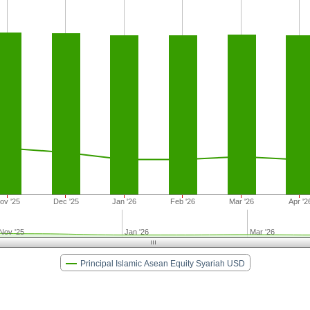
ov '25
Dec '25
Jan '26
Feb '26
Mar '26
Apr '2
Nov '25
Jan '26
Mar '26
Principal Islamic Asean Equity Syariah USD