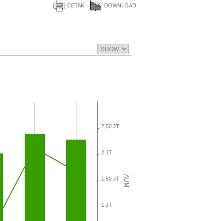
CETAK
DOWNLOAD
2,50 JT
2 JT
AUM
1,50 JT
1 JT