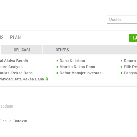
IS
PLAN
L
OBLIGASI
OTHERS
lai Aktiva Bersih
Dana Kelolaan
Return 
turn Analysis
Matriks Reksa Dana
Pilih 
mulasi Reksa Dana
Daftar Manajer Investasi
Pangsa
wnload Data Reksa Dana
ksadana
ibeli di Bareksa