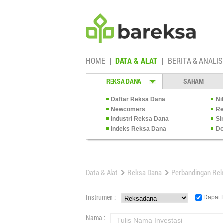
HOME
DATA & ALAT
BERITA & ANALIS
REKSA DANA
SAHAM
Daftar Reksa Dana
Ni
Newcomers
Re
Industri Reksa Dana
Si
Indeks Reksa Dana
Do
Data & Alat
Reksa Dana
Perbandingan Re
Instrumen :
Dapat D
Nama :
Tulis Nama Investasi