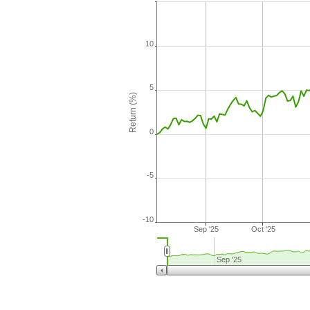
10
5
Return (%)
0
-5
-10
Sep '25
Oct '25
Sep '25