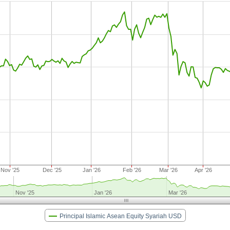
Nov '25
Dec '25
Jan '26
Feb '26
Mar '26
Apr '26
Nov '25
Jan '26
Mar '26
Principal Islamic Asean Equity Syariah USD