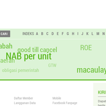
INDEKS
A
B
C
D
E
F
G
H
I
J
K
L
M
N
abah
ROE
good till cancel
NAB per unit
daerah
GTW
macaulay
obligasi pemerintah
KIR
Daftar Member
Mobile
Dapat
Langganan Data
Facebook Fanpage
berita