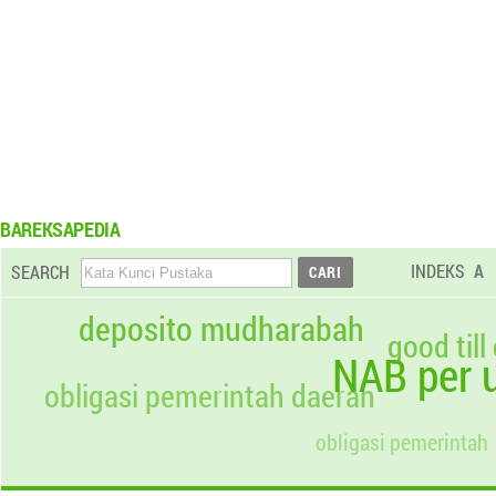
BAREKSAPEDIA
INDEKS
A
SEARCH
deposito mudharabah
good till
NAB per u
obligasi pemerintah daerah
obligasi pemerintah