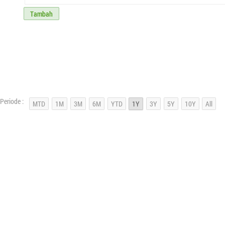
Tambah
Periode :