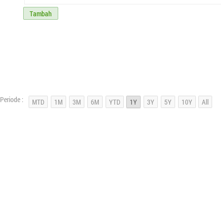
Tambah
Periode :