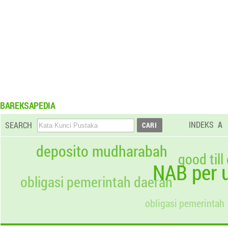
BAREKSAPEDIA
INDEKS
A
SEARCH
deposito mudharabah
good till
NAB per u
obligasi pemerintah daerah
obligasi pemerintah