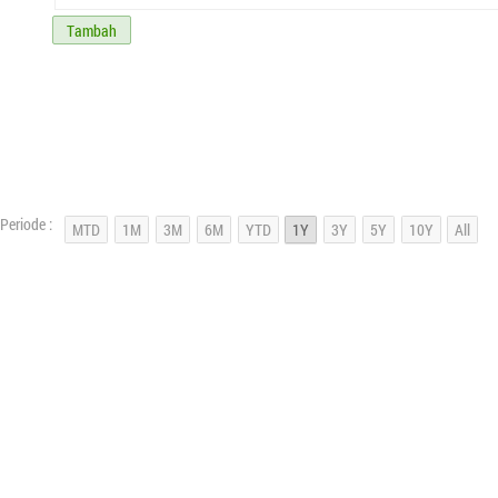
Tambah
Periode :