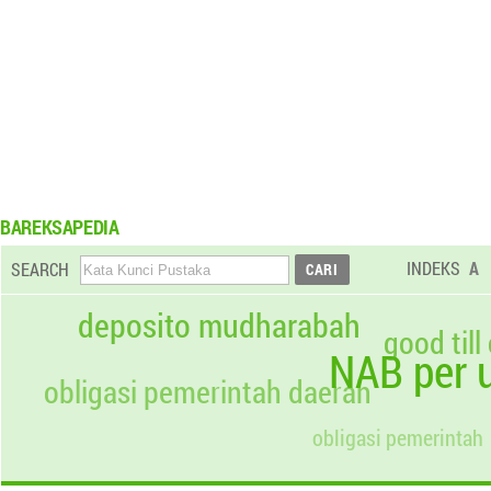
BAREKSAPEDIA
INDEKS
A
SEARCH
deposito mudharabah
good till
NAB per u
obligasi pemerintah daerah
obligasi pemerintah