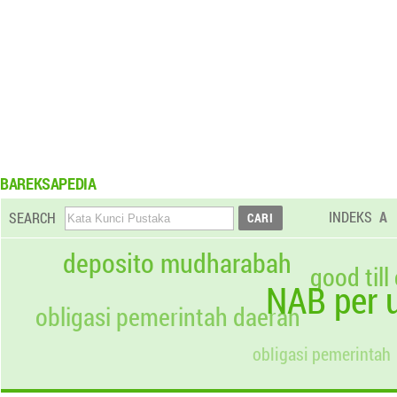
BAREKSAPEDIA
INDEKS
A
SEARCH
deposito mudharabah
good till
NAB per u
obligasi pemerintah daerah
obligasi pemerintah