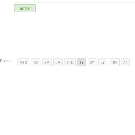
Tambah
Periode :