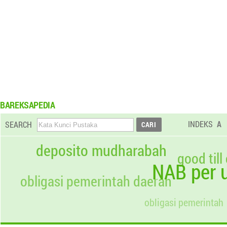
BAREKSAPEDIA
INDEKS
A
SEARCH
deposito mudharabah
good till
NAB per u
obligasi pemerintah daerah
obligasi pemerintah