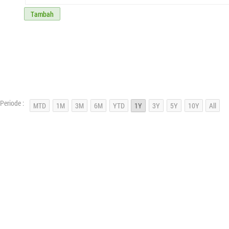
Tambah
Periode :