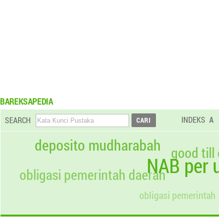
BAREKSAPEDIA
INDEKS
A
SEARCH
deposito mudharabah
good till
NAB per u
obligasi pemerintah daerah
obligasi pemerintah