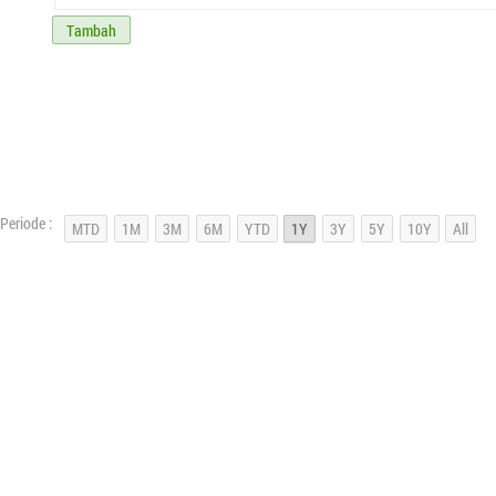
Tambah
Periode :