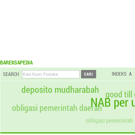
BAREKSAPEDIA
INDEKS
A
SEARCH
deposito mudharabah
good till
NAB per u
obligasi pemerintah daerah
obligasi pemerintah