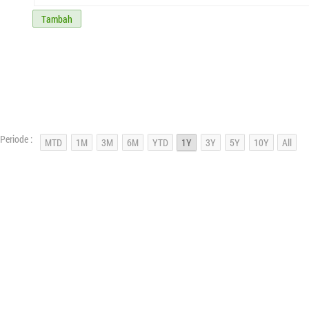
Tambah
Periode :