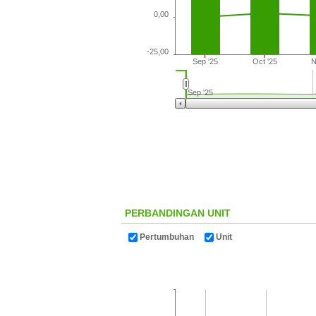
0,00
-25,00
Sep '25
Oct '25
N
Sep '25
PERBANDINGAN UNIT
Pertumbuhan
Unit