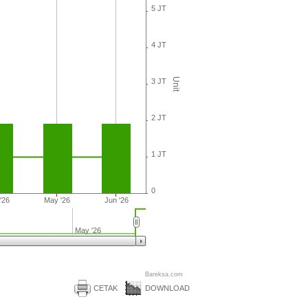
5 JT
4 JT
Unit
3 JT
2 JT
1 JT
0
'26
May '26
Jun '26
May '26
Bareksa.com
CETAK
DOWNLOAD