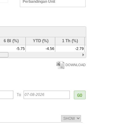
Perbandingan Unit
6 Bl (%)
YTD (%)
1 Th (%)
3 Th (%)
-5.75
-4.56
-2.79
-5.42
DOWNLOAD
To