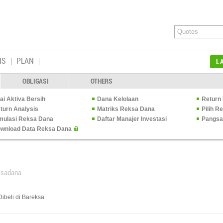
IS
PLAN
L
OBLIGASI
OTHERS
lai Aktiva Bersih
Dana Kelolaan
Return 
turn Analysis
Matriks Reksa Dana
Pilih 
mulasi Reksa Dana
Daftar Manajer Investasi
Pangsa
wnload Data Reksa Dana
ksadana
ibeli di Bareksa