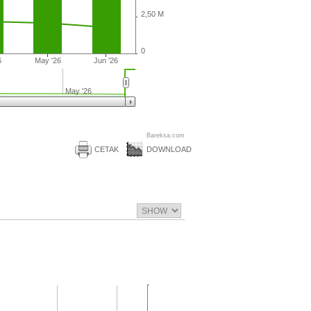
2,50 M
0
6
May '26
Jun '26
May '26
Bareksa.com
CETAK
DOWNLOAD