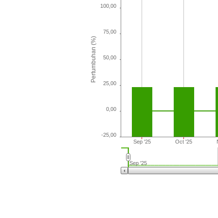
100,00
75,00
Pertumbuhan (%)
50,00
25,00
0,00
-25,00
Sep '25
Oct '25
Sep '25