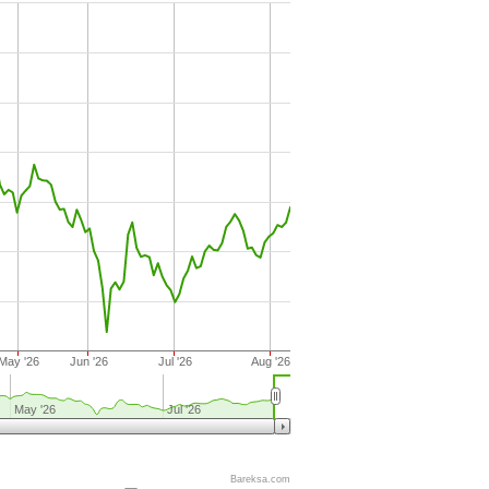
May '26
Jun '26
Jul '26
Aug '26
May '26
Jul '26
Bareksa.com