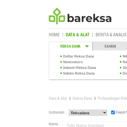
HOME
DATA & ALAT
BERITA & ANALIS
REKSA DANA
SAHAM
Daftar Reksa Dana
Ni
Newcomers
Re
Industri Reksa Dana
Si
Indeks Reksa Dana
Do
Data & Alat
Reksa Dana
Perbandingan Re
Instrumen :
Dapat D
Nama :
Tulis Nama Investasi