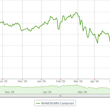
ov '25
Dec '25
Jan '26
Feb '26
Mar '26
Apr '26
Nov '25
Jan '26
Mar '26
INAMI BUMN Campuran