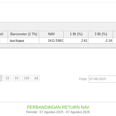
eli
Barometer (1 Th)
NAV
1 Bl (%)
3 Bl (%)
2411.5382
2.61
-2.16
Not Rated
-
From
PERBANDINGAN RETURN NAV
Periode : 07 Agustus 2025 - 07 Agustus 2026