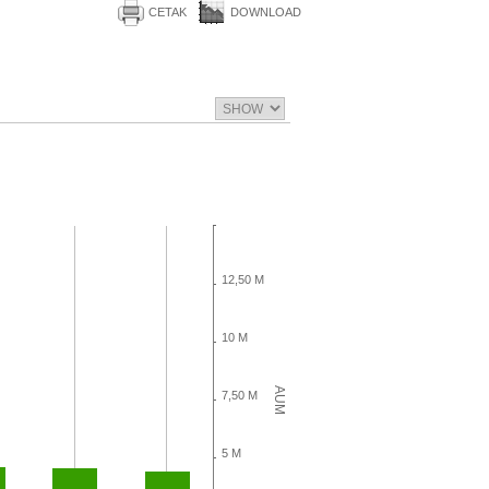
CETAK
DOWNLOAD
12,50 M
10 M
AUM
7,50 M
5 M