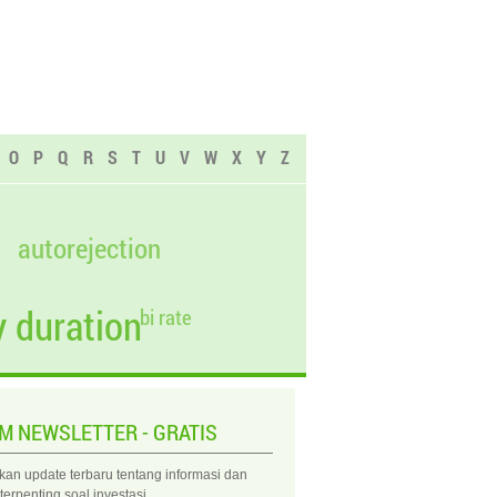
O
P
Q
R
S
T
U
V
W
X
Y
Z
autorejection
 duration
bi rate
IM NEWSLETTER - GRATIS
kan update terbaru tentang informasi dan
 terpenting soal investasi.