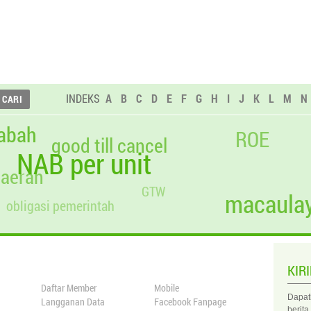
INDEKS
A
B
C
D
E
F
G
H
I
J
K
L
M
N
abah
ROE
good till cancel
NAB per unit
daerah
GTW
macaulay
obligasi pemerintah
KIR
Daftar Member
Mobile
Dapat
Langganan Data
Facebook Fanpage
berita