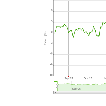
5
3
0
Return (%)
-3
-5
-8
-10
Sep '25
Oct '25
N
Sep '25