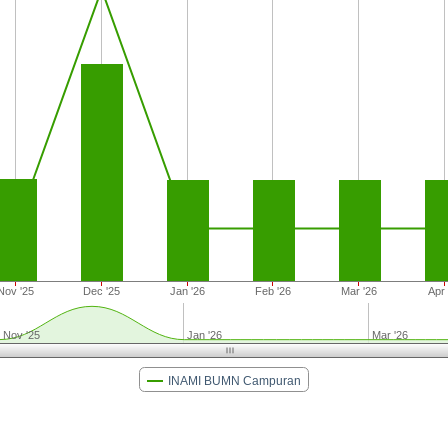
Nov '25
Dec '25
Jan '26
Feb '26
Mar '26
Apr 
Nov '25
Jan '26
Mar '26
INAMI BUMN Campuran