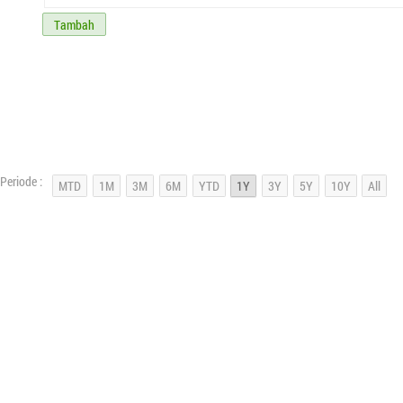
Tambah
Periode :