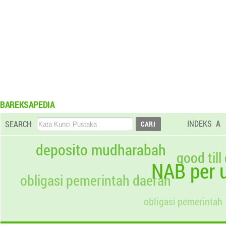
BAREKSAPEDIA
INDEKS
A
SEARCH
deposito mudharabah
good till
NAB per u
obligasi pemerintah daerah
obligasi pemerintah