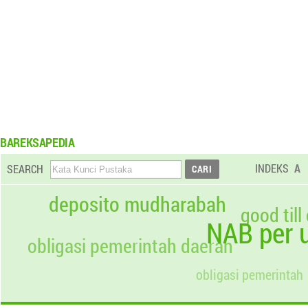
BAREKSAPEDIA
INDEKS
A
SEARCH
deposito mudharabah
good till
NAB per u
obligasi pemerintah daerah
obligasi pemerintah