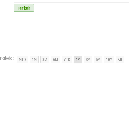
Tambah
Periode :