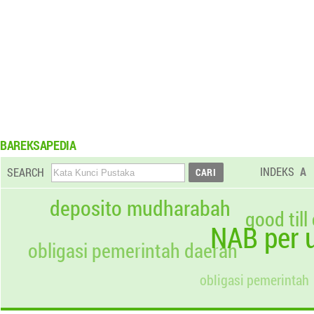
BAREKSAPEDIA
INDEKS
A
SEARCH
deposito mudharabah
good till
NAB per u
obligasi pemerintah daerah
obligasi pemerintah