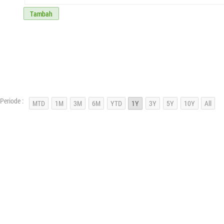
Tambah
Periode :