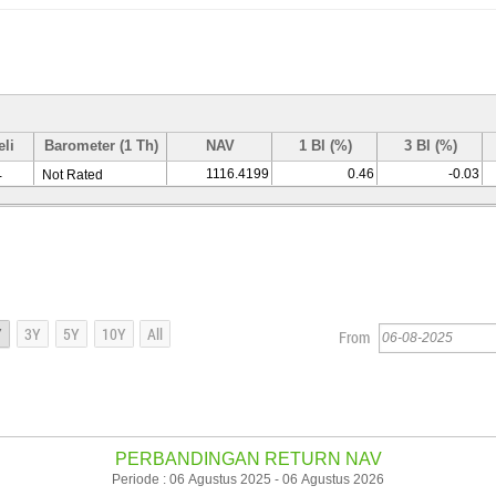
eli
Barometer (1 Th)
NAV
1 Bl (%)
3 Bl (%)
1116.4199
0.46
-0.03
Not Rated
-
From
PERBANDINGAN RETURN NAV
Periode : 06 Agustus 2025 - 06 Agustus 2026