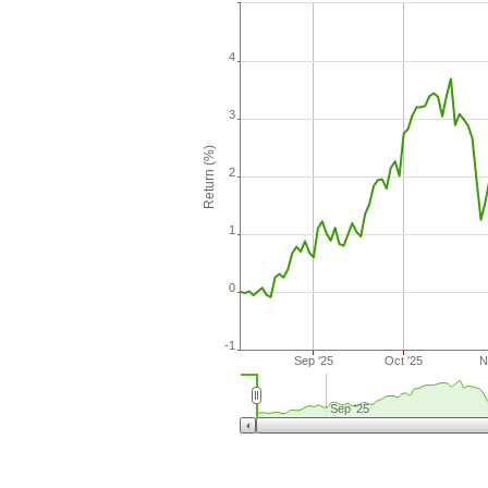
4
3
Return (%)
2
1
0
-1
Sep '25
Oct '25
N
Sep '25