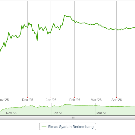
ov '25
Dec '25
Jan '26
Feb '26
Mar '26
Apr '26
Nov '25
Jan '26
Mar '26
Simas Syariah Berkembang