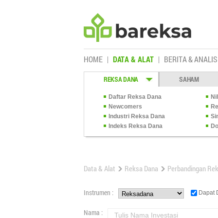
HOME
DATA & ALAT
BERITA & ANALIS
REKSA DANA
SAHAM
Daftar Reksa Dana
Ni
Newcomers
Re
Industri Reksa Dana
Si
Indeks Reksa Dana
Do
Data & Alat
Reksa Dana
Perbandingan Re
Instrumen :
Dapat D
Nama :
Tulis Nama Investasi