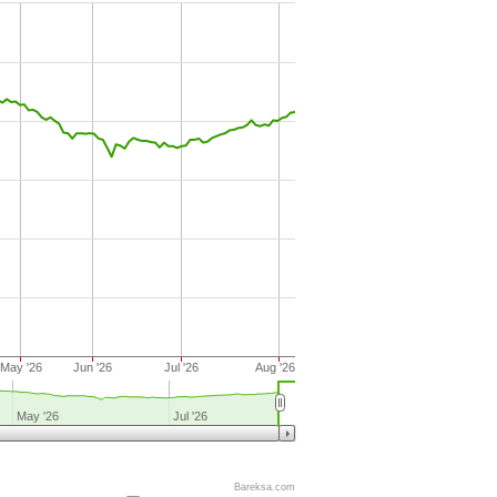
May '26
Jun '26
Jul '26
Aug '26
May '26
Jul '26
Bareksa.com