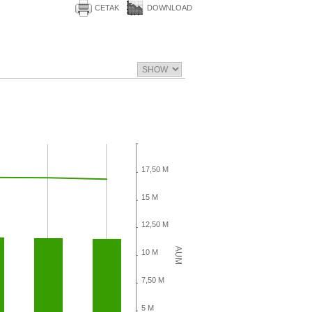
CETAK
DOWNLOAD
17,50 M
15 M
12,50 M
AUM
10 M
7,50 M
5 M