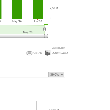
2,50 M
0
6
May '26
Jun '26
May '26
Bareksa.com
CETAK
DOWNLOAD
17,50 JT