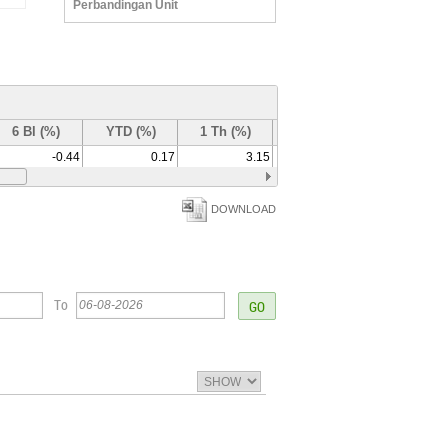
Perbandingan Unit
6 Bl (%)
YTD (%)
1 Th (%)
3 Th (%)
-0.44
0.17
3.15
-9.6
DOWNLOAD
To