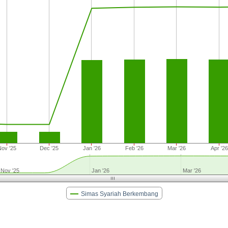
Nov '25
Dec '25
Jan '26
Feb '26
Mar '26
Apr '26
Nov '25
Jan '26
Mar '26
Simas Syariah Berkembang