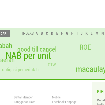
INDEKS
A
B
C
D
E
F
G
H
I
J
K
L
M
N
abah
ROE
good till cancel
NAB per unit
daerah
GTW
macaulay
obligasi pemerintah
KIR
Daftar Member
Mobile
Dapat
Langganan Data
Facebook Fanpage
berita