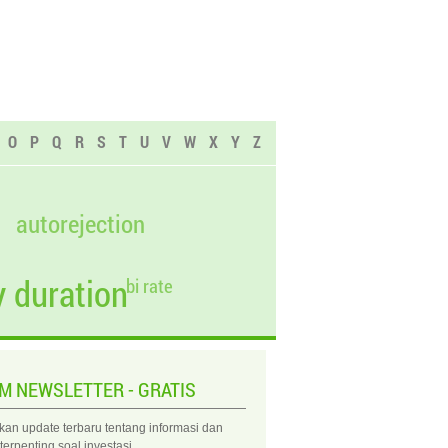
O
P
Q
R
S
T
U
V
W
X
Y
Z
autorejection
 duration
bi rate
IM NEWSLETTER - GRATIS
kan update terbaru tentang informasi dan
 terpenting soal investasi.