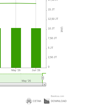
15 JT
12,50 JT
Unit
10 JT
7,50 JT
5 JT
2,50 JT
0
May '26
Jun '26
May '26
Bareksa.com
CETAK
DOWNLOAD