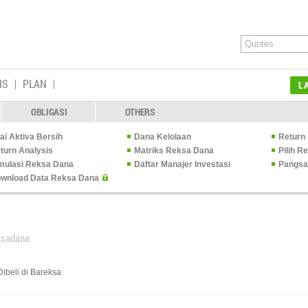
IS
PLAN
L
OBLIGASI
OTHERS
lai Aktiva Bersih
Dana Kelolaan
Return 
turn Analysis
Matriks Reksa Dana
Pilih 
mulasi Reksa Dana
Daftar Manajer Investasi
Pangsa
wnload Data Reksa Dana
ksadana
ibeli di Bareksa