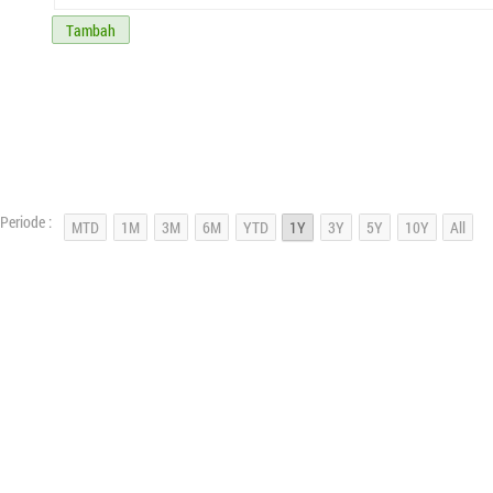
Tambah
Periode :