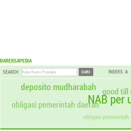
BAREKSAPEDIA
INDEKS
A
SEARCH
deposito mudharabah
good till
NAB per u
obligasi pemerintah daerah
obligasi pemerintah