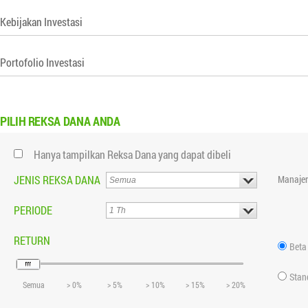
Kebijakan Investasi
Portofolio Investasi
PILIH
REKSA DANA ANDA
Hanya tampilkan Reksa Dana yang dapat dibeli
JENIS REKSA DANA
Manajer
PERIODE
RETURN
Beta
Stan
Semua
> 0%
> 5%
> 10%
> 15%
> 20%