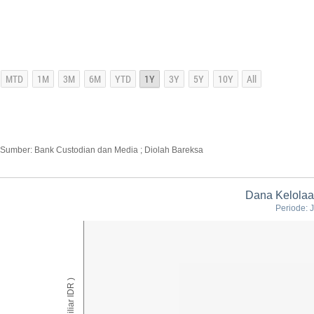
Sumber: Bank Custodian dan Media ; Diolah Bareksa
Dana Kelolaan
Periode: 
AUM ( Miliar IDR )