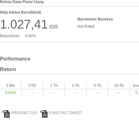
Reksa Dana Pasar Uang
Nilai Aktiva Bersih/Unit
Barometer Bareksa
1.027,41
IDR
Not Rated
Return/Hari
0,00%
Performance
Return
1 Bln
YTD
1 Th
3 Th
5 Th
10 Th
Inc
0,63%
-
-
-
-
-
2
PROSPECTUS
FUND FACTSHEET