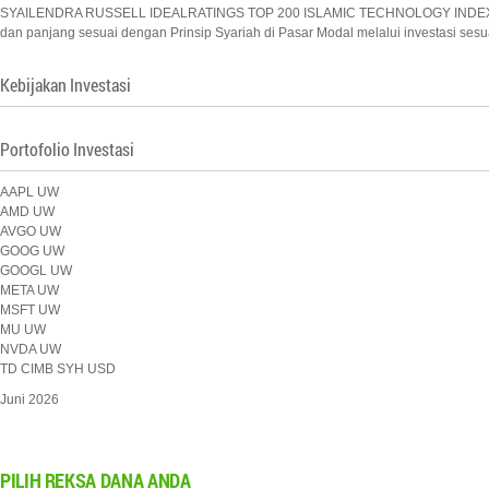
SYAILENDRA RUSSELL IDEALRATINGS TOP 200 ISLAMIC TECHNOLOGY INDEX SHAR
dan panjang sesuai dengan Prinsip Syariah di Pasar Modal melalui investasi sesu
Kebijakan Investasi
Portofolio Investasi
AAPL UW
AMD UW
AVGO UW
GOOG UW
GOOGL UW
META UW
MSFT UW
MU UW
NVDA UW
TD CIMB SYH USD
Juni 2026
PILIH
REKSA DANA ANDA