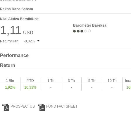
Reksa Dana Saham
Nilai Aktiva Bersih/Unit
Barometer Bareksa
1,11
USD
Return/Hari
-0,02%
Performance
Return
1 Bln
YTD
1 Th
3 Th
5 Th
10 Th
Inc
1,92%
10,33%
-
-
-
-
10
PROSPECTUS
FUND FACTSHEET