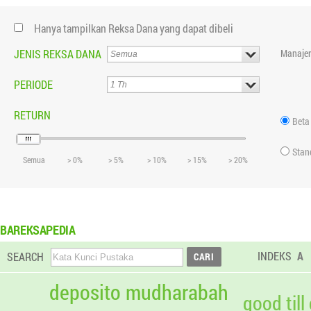
Hanya tampilkan Reksa Dana yang dapat dibeli
JENIS REKSA DANA
Manajer
PERIODE
RETURN
Beta
Stan
Semua
> 0%
> 5%
> 10%
> 15%
> 20%
BAREKSAPEDIA
INDEKS
A
SEARCH
deposito mudharabah
good till