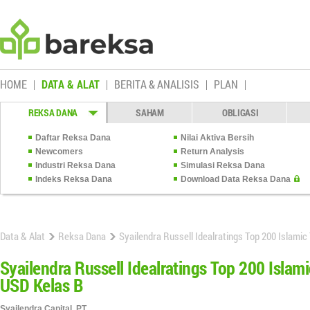
HOME
DATA & ALAT
BERITA & ANALISIS
PLAN
REKSA DANA
SAHAM
OBLIGASI
Daftar Reksa Dana
Nilai Aktiva Bersih
Newcomers
Return Analysis
Industri Reksa Dana
Simulasi Reksa Dana
Indeks Reksa Dana
Download Data Reksa Dana
Data & Alat
Reksa Dana
Syailendra Russell Idealratings Top 200 Islami
Syailendra Russell Idealratings Top 200 Islam
USD Kelas B
Syailendra Capital, PT