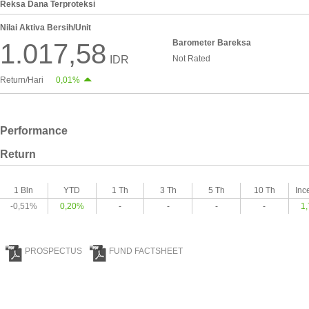
Reksa Dana Terproteksi
Nilai Aktiva Bersih/Unit
Barometer Bareksa
1.017,58
IDR
Not Rated
Return/Hari
0,01%
Performance
Return
1 Bln
YTD
1 Th
3 Th
5 Th
10 Th
Inc
-0,51%
0,20%
-
-
-
-
1
PROSPECTUS
FUND FACTSHEET