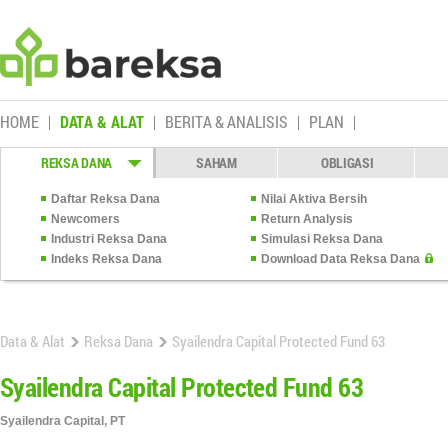
HOME
DATA & ALAT
BERITA & ANALISIS
PLAN
REKSA DANA
SAHAM
OBLIGASI
Daftar Reksa Dana
Nilai Aktiva Bersih
Newcomers
Return Analysis
Industri Reksa Dana
Simulasi Reksa Dana
Indeks Reksa Dana
Download Data Reksa Dana
Data & Alat
Reksa Dana
Syailendra Capital Protected Fund 63
Syailendra Capital Protected Fund 63
Syailendra Capital, PT