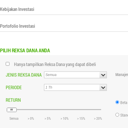
Kebijakan Investasi
Portofolio Investasi
PILIH
REKSA DANA ANDA
Hanya tampilkan Reksa Dana yang dapat dibeli
JENIS REKSA DANA
Manajer
PERIODE
RETURN
Beta
Stan
Semua
> 0%
> 5%
> 10%
> 15%
> 20%