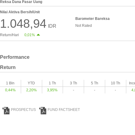
Reksa Dana Pasar Uang
Nilai Aktiva Bersih/Unit
Barometer Bareksa
1.048,94
IDR
Not Rated
Return/Hari
0,01%
Performance
Return
1 Bln
YTD
1 Th
3 Th
5 Th
10 Th
Inc
0,44%
2,20%
3,95%
-
-
-
4
PROSPECTUS
FUND FACTSHEET