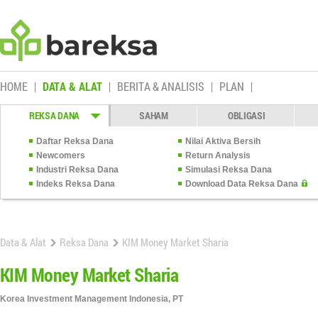
HOME
DATA & ALAT
BERITA & ANALISIS
PLAN
REKSA DANA
SAHAM
OBLIGASI
Daftar Reksa Dana
Nilai Aktiva Bersih
Newcomers
Return Analysis
Industri Reksa Dana
Simulasi Reksa Dana
Indeks Reksa Dana
Download Data Reksa Dana
Data & Alat
Reksa Dana
KIM Money Market Sharia
KIM Money Market Sharia
Korea Investment Management Indonesia, PT