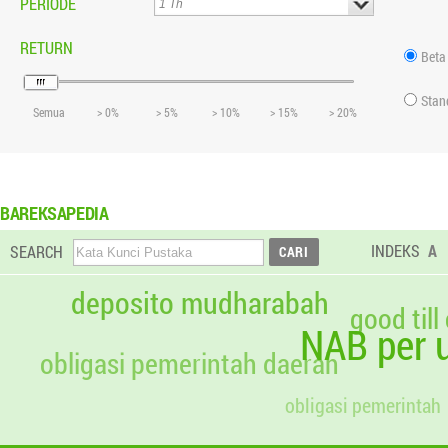
PERIODE
RETURN
Beta
Stan
Semua
> 0%
> 5%
> 10%
> 15%
> 20%
BAREKSAPEDIA
INDEKS
A
SEARCH
deposito mudharabah
good till
NAB per u
obligasi pemerintah daerah
obligasi pemerintah