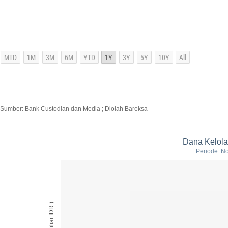
Sumber: Bank Custodian dan Media ; Diolah Bareksa
Dana Kelola
Periode: N
AUM ( Miliar IDR )