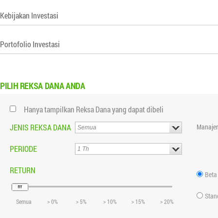
Kebijakan Investasi
Portofolio Investasi
PILIH
REKSA DANA ANDA
Hanya tampilkan Reksa Dana yang dapat dibeli
JENIS REKSA DANA
Manajer
PERIODE
RETURN
Beta
Stan
Semua
> 0%
> 5%
> 10%
> 15%
> 20%