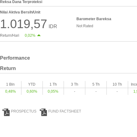
Reksa Dana Terproteksi
Nilai Aktiva Bersih/Unit
Barometer Bareksa
1.019,57
IDR
Not Rated
Return/Hari
0,02%
Performance
Return
1 Bln
YTD
1 Th
3 Th
5 Th
10 Th
Inc
0,48%
0,60%
0,05%
-
-
-
1
PROSPECTUS
FUND FACTSHEET