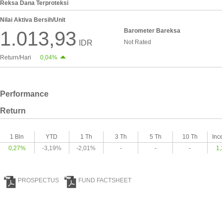
Reksa Dana Terproteksi
Nilai Aktiva Bersih/Unit
Barometer Bareksa
1.013,93
IDR
Not Rated
Return/Hari
0,04%
Performance
Return
1 Bln
YTD
1 Th
3 Th
5 Th
10 Th
Inc
0,27%
-3,19%
-2,01%
-
-
-
1
PROSPECTUS
FUND FACTSHEET