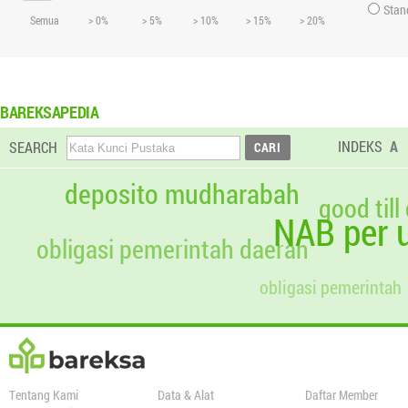
Stan
Semua
> 0%
> 5%
> 10%
> 15%
> 20%
BAREKSAPEDIA
INDEKS
A
SEARCH
deposito mudharabah
good till
NAB per u
obligasi pemerintah daerah
obligasi pemerintah
Tentang Kami
Data & Alat
Daftar Member