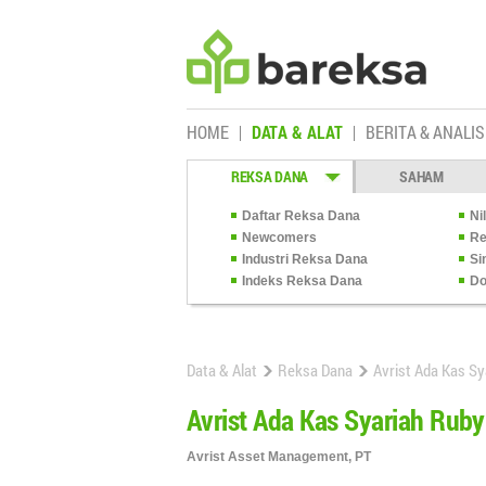
HOME
DATA & ALAT
BERITA & ANALIS
REKSA DANA
SAHAM
Daftar Reksa Dana
Ni
Newcomers
Re
Industri Reksa Dana
Si
Indeks Reksa Dana
Do
Data & Alat
Reksa Dana
Avrist Ada Kas Sy
Avrist Ada Kas Syariah Ruby
Avrist Asset Management, PT