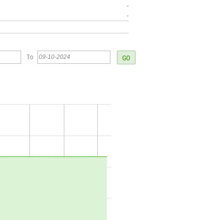
-
-
To