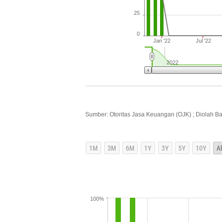
25
0
Jan '22
Jul '22
2022
Sumber: Otoritas Jasa Keuangan (OJK) ; Diolah B
100%