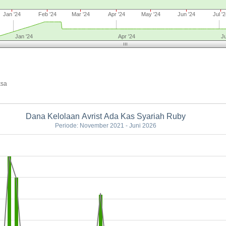
Jan '24
Feb '24
Mar '24
Apr '24
May '24
Jun '24
Jul '
Jan '24
Apr '24
Ju
ksa
Dana Kelolaan Avrist Ada Kas Syariah Ruby
Periode: November 2021 - Juni 2026