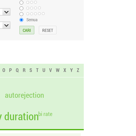
Semua
O
P
Q
R
S
T
U
V
W
X
Y
Z
autorejection
 duration
bi rate