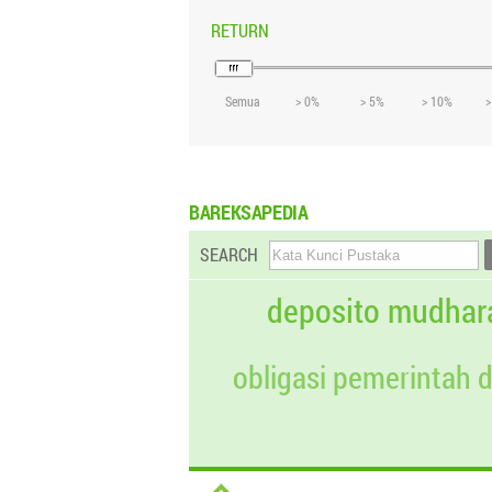
RETURN
Semua
> 0%
> 5%
> 10%
>
BAREKSAPEDIA
SEARCH
deposito mudhar
obligasi pemerintah 