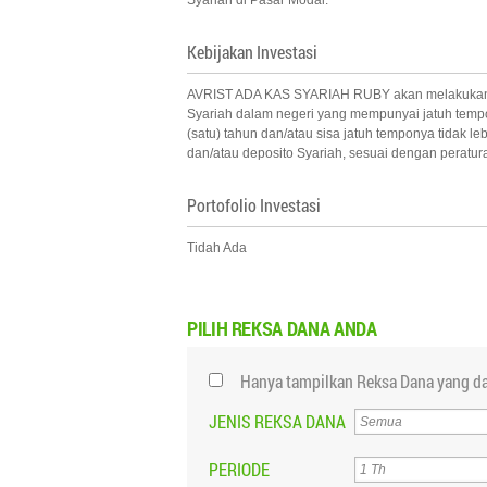
Syariah di Pasar Modal.
Kebijakan Investasi
AVRIST ADA KAS SYARIAH RUBY akan melakukan inve
Syariah dalam negeri yang mempunyai jatuh tempo t
(satu) tahun dan/atau sisa jatuh temponya tidak l
dan/atau deposito Syariah, sesuai dengan peratu
Portofolio Investasi
Tidah Ada
PILIH
REKSA DANA ANDA
Hanya tampilkan Reksa Dana yang da
JENIS REKSA DANA
PERIODE