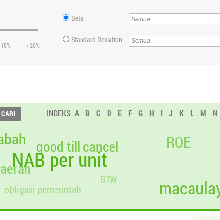
Beta
Standard Deviation
 15%
> 20%
INDEKS
A
B
C
D
E
F
G
H
I
J
K
L
M
N
abah
ROE
good till cancel
NAB per unit
daerah
GTW
macaulay
obligasi pemerintah