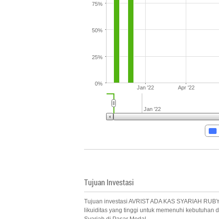
75%
50%
25%
0%
Jan '22
Apr '22
Jan '22
Tujuan Investasi
Tujuan investasi AVRIST ADA KAS SYARIAH RUBY ad
likuiditas yang tinggi untuk memenuhi kebutuhan 