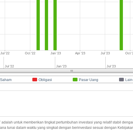
Jul '22
Oct '22
Jan '23
Apr '23
Jul '23
Oct '
Jul '22
Jan '23
Jul '23
Saham
Obligasi
Pasar Uang
Lain
alah untuk memberikan tingkat pertumbuhan investasi yang relatif stabil dengan
dana tunai dalam waktu yang singkat dengan berinvestasi sesuai dengan Kebijakan 