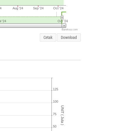
24
Aug '24
Sep '24
Oct '24
l '24
Oct '24
Bareksa.com
Cetak
Download
125
100
UNIT ( Juta )
75
50