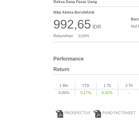
Reksa Dana Pasar Uang
Nilai Aktiva Bersih/Unit
Bar
992,65
IDR
Not 
Return/Hari
0,00%
Performance
Return
1 Bln
YTD
1 Th
3 Th
0,00%
0,17%
0,42%
-
PROSPECTUS
FUND FACTSHEET