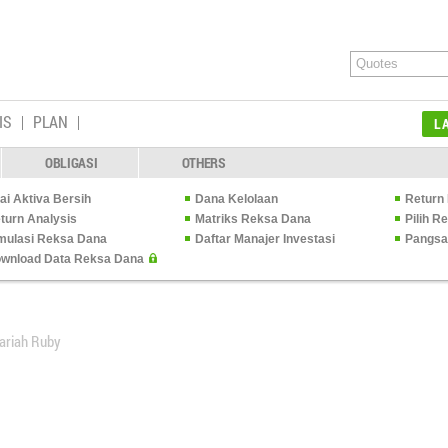
IS
PLAN
L
OBLIGASI
OTHERS
lai Aktiva Bersih
Dana Kelolaan
Return 
turn Analysis
Matriks Reksa Dana
Pilih 
mulasi Reksa Dana
Daftar Manajer Investasi
Pangsa
wnload Data Reksa Dana
ariah Ruby