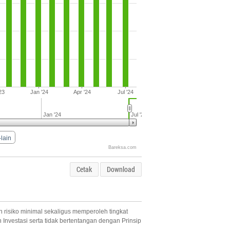
23
Jan '24
Apr '24
Jul '24
Jan '24
Jul '24
-lain
Bareksa.com
Cetak
Download
 risiko minimal sekaligus memperoleh tingkat
Investasi serta tidak bertentangan dengan Prinsip