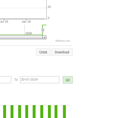
25
0
Jul '25
Jan '26
2026
Bareksa.com
Cetak
Download
To