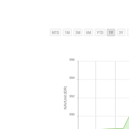
996
994
NAV/Unit (IDR)
992
990