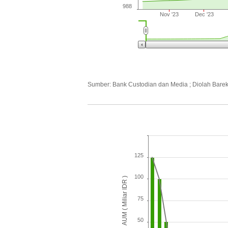
988
Nov '23
Dec '23
Sumber: Bank Custodian dan Media ; Diolah Bare
125
100
AUM ( Miliar IDR )
75
50