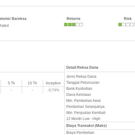
ometer Bareksa
Returns
Risk
Rated
Detail Reksa Dana
Jenis Reksa Dana
Tanggal Peluncuran
5 Th
10 Th
Inception
Bank Kustodian
-
-
-0,74%
Dana Kelolaan
Min. Pembelian Awal
Pembelian Selanjutnya
Min. Penjualan Kembali
12 Month Low - High
Biaya Transaksi (Maks)
Biaya Pembelian