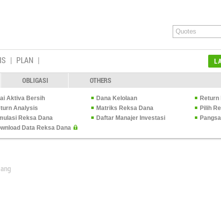
IS
PLAN
L
OBLIGASI
OTHERS
lai Aktiva Bersih
Dana Kelolaan
Return 
turn Analysis
Matriks Reksa Dana
Pilih 
mulasi Reksa Dana
Daftar Manajer Investasi
Pangsa
wnload Data Reksa Dana
Uang