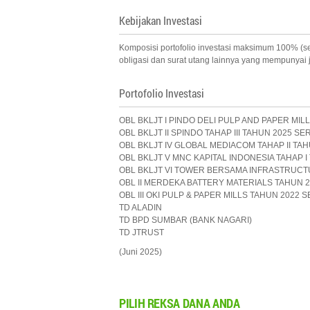
Kebijakan Investasi
Komposisi portofolio investasi maksimum 100% (ser
obligasi dan surat utang lainnya yang mempunyai 
Portofolio Investasi
OBL BKLJT I PINDO DELI PULP AND PAPER MILL
OBL BKLJT II SPINDO TAHAP III TAHUN 2025 SER
OBL BKLJT IV GLOBAL MEDIACOM TAHAP II TAH
OBL BKLJT V MNC KAPITAL INDONESIA TAHAP I
OBL BKLJT VI TOWER BERSAMA INFRASTRUCTU
OBL II MERDEKA BATTERY MATERIALS TAHUN 2
OBL III OKI PULP & PAPER MILLS TAHUN 2022 S
TD ALADIN
TD BPD SUMBAR (BANK NAGARI)
TD JTRUST
(Juni 2025)
PILIH
REKSA DANA ANDA