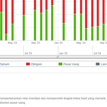
May '23
Sep '23
Jan '24
May '24
Sep '
Jul '23
Jan '24
Jul '24
Saham
Obligasi
Pasar Uang
Lain
ertahankan nilai investasi dan memperoleh tingkat imbal hasil yang menarik, sert
nstrumen pasar uang.