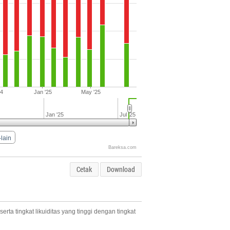
24
Jan '25
May '25
Jan '25
Jul '25
-lain
Bareksa.com
Cetak
Download
a tingkat likuiditas yang tinggi dengan tingkat