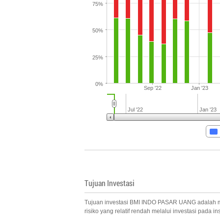
75%
50%
25%
0%
Sep '22
Jan '23
Jul '22
Jan '23
Tujuan Investasi
Tujuan investasi BMI INDO PASAR UANG adalah memp
risiko yang relatif rendah melalui investasi pada i