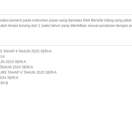
atus persen) pada instrumen pasar uang dan/atau Efek Bersifat Utang yang jatuh 
jatuh tempo kurang dari 1 (satu) tahun yang diterbitkan sesuai peraturan dengan
S TAHAP II TAHUN 2025 SERI A
I A
UN 2024 SERI A
 TAHUN 2024 SERI A
RE TAHAP V TAHUN 2025 SERI A
024 SERI A
ERI B