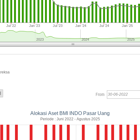
Jul '22
Jan '23
Jul '23
Jan '24
Jul '24
Jan '25
2023
2024
2025
areksa
From
Alokasi Aset BMI INDO Pasar Uang
Periode : Juni 2022 - Agustus 2025