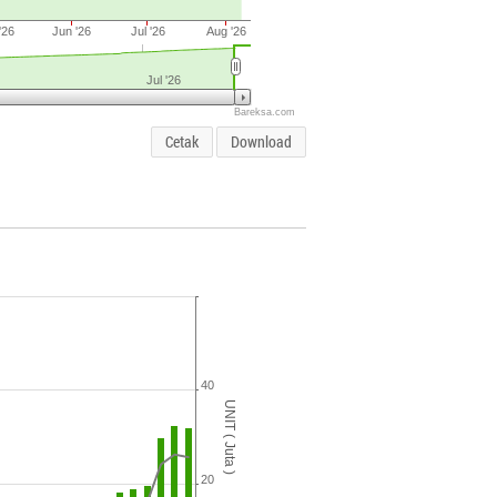
'26
Jun '26
Jul '26
Aug '26
Jul '26
Bareksa.com
Cetak
Download
40
UNIT ( Juta )
20