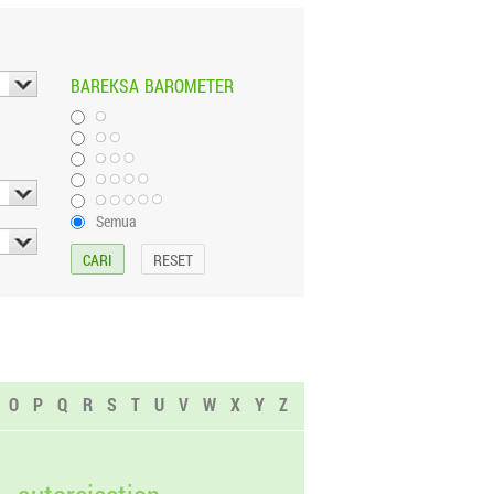
BAREKSA
BAROMETER
Semua
O
P
Q
R
S
T
U
V
W
X
Y
Z