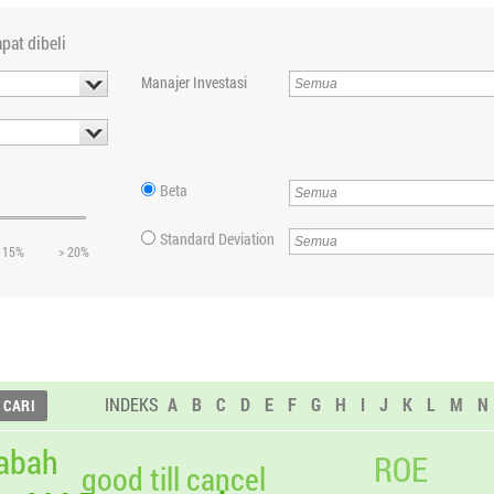
pat dibeli
Manajer Investasi
Beta
Standard Deviation
 15%
> 20%
INDEKS
A
B
C
D
E
F
G
H
I
J
K
L
M
N
abah
ROE
good till cancel