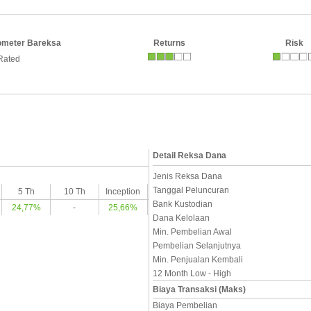
ometer Bareksa
Returns
Risk
Rated
Detail Reksa Dana
Jenis Reksa Dana
Tanggal Peluncuran
5 Th
10 Th
Inception
Bank Kustodian
24,77%
-
25,66%
Dana Kelolaan
Min. Pembelian Awal
Pembelian Selanjutnya
Min. Penjualan Kembali
12 Month Low - High
Biaya Transaksi (Maks)
Biaya Pembelian