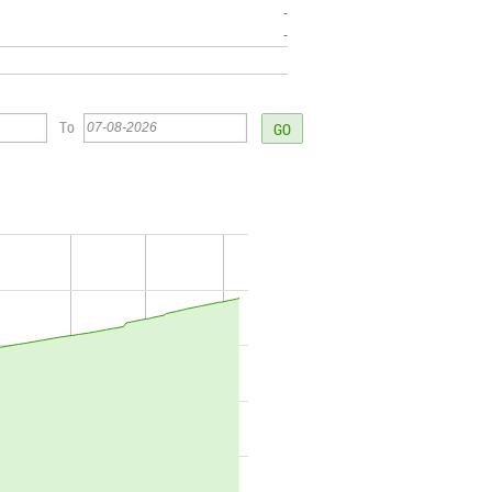
-
-
To