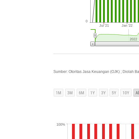
0
Jul '21
Jan '22
2022
Sumber: Otoritas Jasa Keuangan (OJK) ; Diolah B
100%