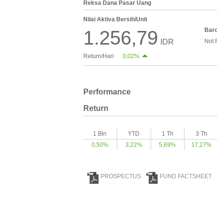
Reksa Dana Pasar Uang
Nilai Aktiva Bersih/Unit
Bar
1.256,79
IDR
Not 
Return/Hari
0,02%
Performance
Return
1 Bln
YTD
1 Th
3 Th
0,50%
3,22%
5,69%
17,27%
PROSPECTUS
FUND FACTSHEET