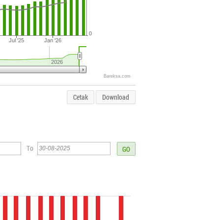
0
Jul '25
Jan '26
2026
Bareksa.com
Cetak
Download
To