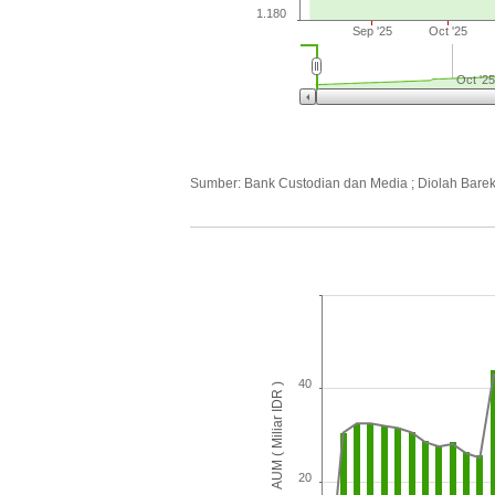
1.180
Sep '25
Oct '25
Oct '25
Sumber: Bank Custodian dan Media ; Diolah Bare
40
AUM ( Miliar IDR )
20