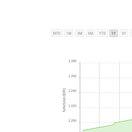
1.280
1.260
NAV/Unit (IDR)
1.240
1.220
1.200