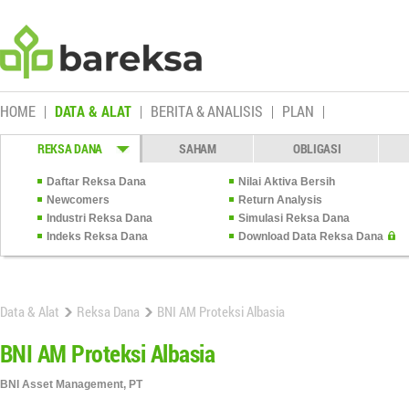
HOME
DATA & ALAT
BERITA & ANALISIS
PLAN
REKSA DANA
SAHAM
OBLIGASI
Daftar Reksa Dana
Nilai Aktiva Bersih
Newcomers
Return Analysis
Industri Reksa Dana
Simulasi Reksa Dana
Indeks Reksa Dana
Download Data Reksa Dana
Data & Alat
Reksa Dana
BNI AM Proteksi Albasia
BNI AM Proteksi Albasia
BNI Asset Management, PT