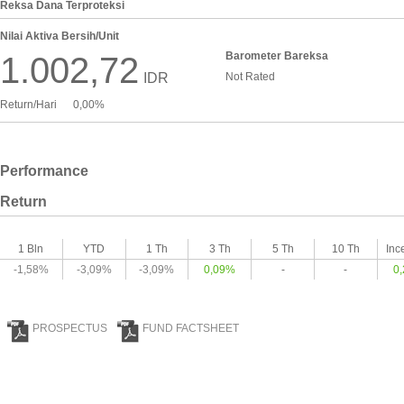
Reksa Dana Terproteksi
Nilai Aktiva Bersih/Unit
Barometer Bareksa
1.002,72
IDR
Not Rated
Return/Hari
0,00%
Performance
Return
1 Bln
YTD
1 Th
3 Th
5 Th
10 Th
Inc
-1,58%
-3,09%
-3,09%
0,09%
-
-
0
PROSPECTUS
FUND FACTSHEET