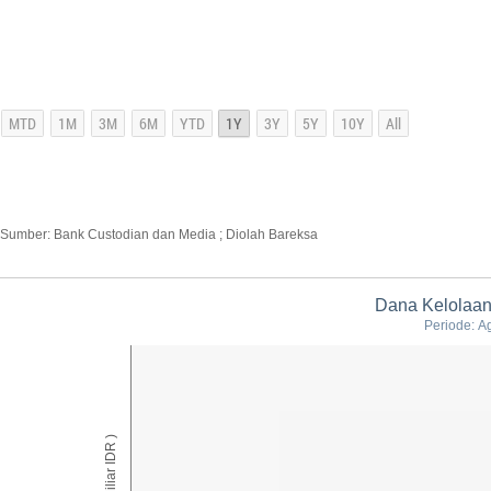
Sumber: Bank Custodian dan Media ; Diolah Bareksa
Dana Kelolaan
Periode: A
AUM ( Miliar IDR )