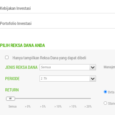
Kebijakan Investasi
Portofolio Investasi
PILIH
REKSA DANA ANDA
Hanya tampilkan Reksa Dana yang dapat dibeli
JENIS REKSA DANA
Manajer
PERIODE
RETURN
Beta
Stan
Semua
> 0%
> 5%
> 10%
> 15%
> 20%