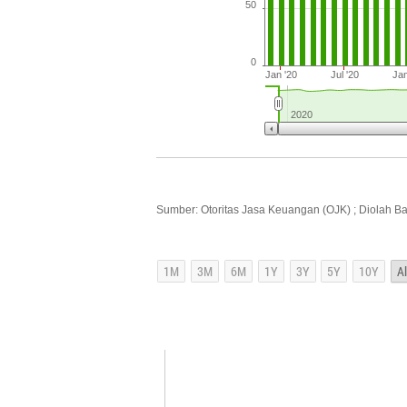
50
0
Jan '20
Jul '20
Jan
2020
Sumber: Otoritas Jasa Keuangan (OJK) ; Diolah B