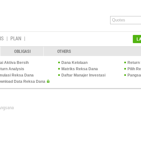
IS
PLAN
L
OBLIGASI
OTHERS
lai Aktiva Bersih
Dana Kelolaan
Return 
turn Analysis
Matriks Reksa Dana
Pilih 
mulasi Reksa Dana
Daftar Manajer Investasi
Pangsa
wnload Data Reksa Dana
Angsana