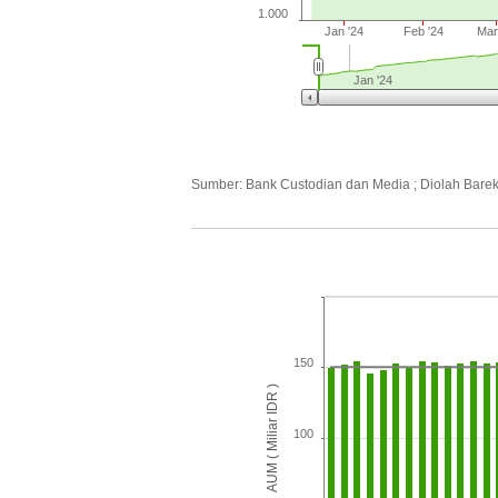
1.000
Jan '24
Feb '24
Mar
Jan '24
Sumber: Bank Custodian dan Media ; Diolah Bare
150
AUM ( Miliar IDR )
100