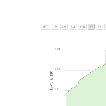
1.030
1.020
NAV/Unit (IDR)
1.010