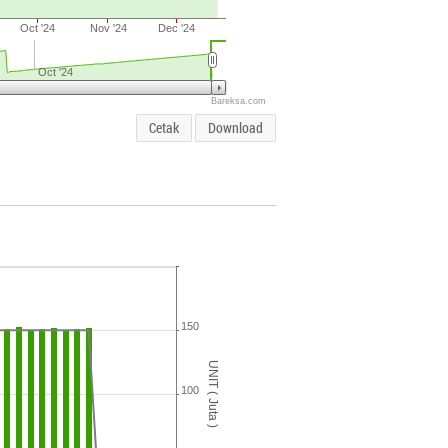
Oct '24
Nov '24
Dec '24
Oct '24
Bareksa.com
Cetak
Download
150
UNIT ( Juta )
100