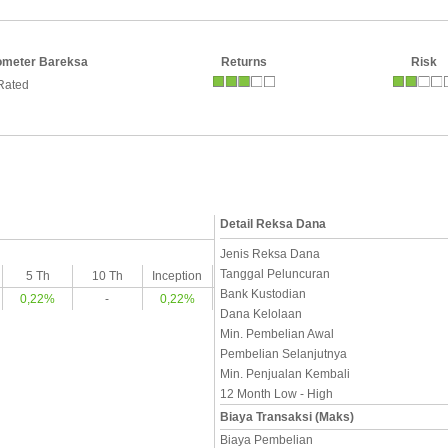
ometer Bareksa
Returns
Risk
Rated
Detail Reksa Dana
Jenis Reksa Dana
Tanggal Peluncuran
5 Th
10 Th
Inception
Bank Kustodian
0,22%
-
0,22%
Dana Kelolaan
Min. Pembelian Awal
Pembelian Selanjutnya
Min. Penjualan Kembali
12 Month Low - High
Biaya Transaksi (Maks)
Biaya Pembelian