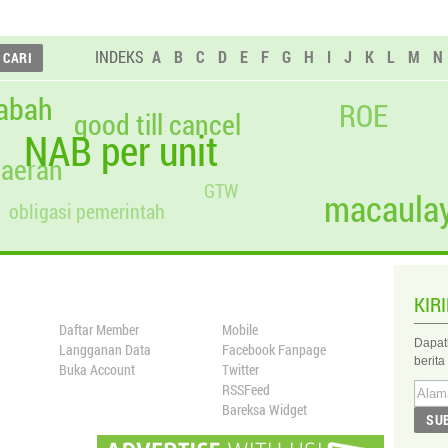
INDEKS
A
B
C
D
E
F
G
H
I
J
K
L
M
N
abah
ROE
good till cancel
NAB per unit
daerah
GTW
macaulay
obligasi pemerintah
KIR
Daftar Member
Mobile
Dapat
Langganan Data
Facebook Fanpage
berita
Buka Account
Twitter
RSSFeed
Bareksa Widget
SU