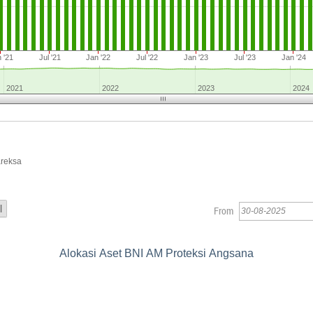
 '21
Jul '21
Jan '22
Jul '22
Jan '23
Jul '23
Jan '24
2021
2022
2023
2024
areksa
From
Alokasi Aset BNI AM Proteksi Angsana