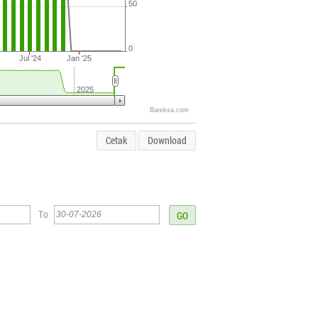
50
0
Jul '24
Jan '25
2025
Bareksa.com
Cetak
Download
To