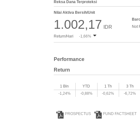
Reksa Dana Terproteksi
Nilai Aktiva Bersih/Unit
Bar
1.002,17
IDR
Not 
Return/Hari
-1,66%
Performance
Return
1 Bln
YTD
1 Th
3 Th
-1,24%
-0,88%
-0,62%
-6,72%
PROSPECTUS
FUND FACTSHEET