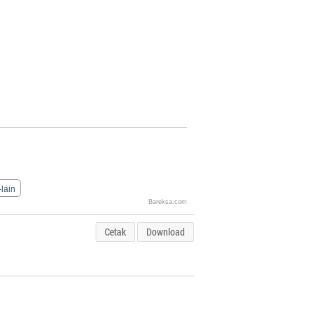
-lain
Bareksa.com
Cetak
Download