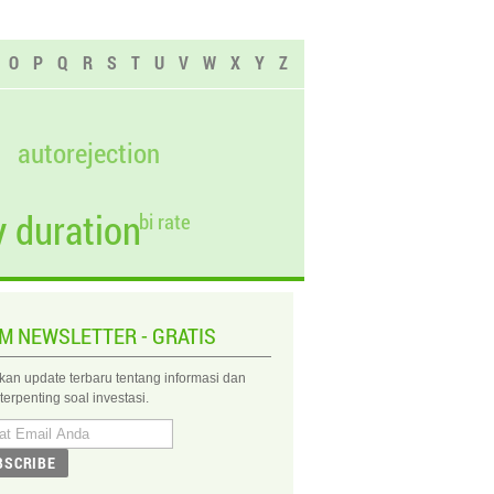
O
P
Q
R
S
T
U
V
W
X
Y
Z
autorejection
 duration
bi rate
IM NEWSLETTER - GRATIS
kan update terbaru tentang informasi dan
 terpenting soal investasi.
BSCRIBE