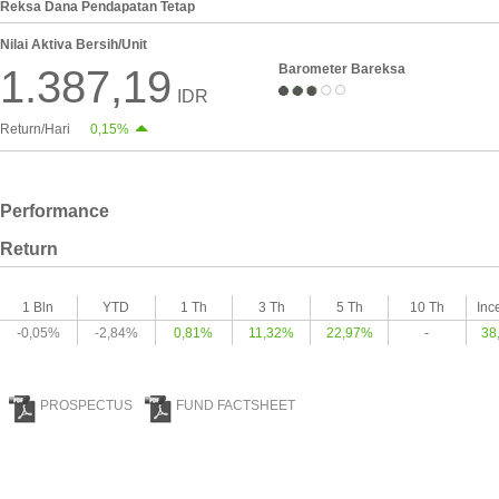
Reksa Dana Pendapatan Tetap
Nilai Aktiva Bersih/Unit
Barometer Bareksa
1.387,19
IDR
Return/Hari
0,15%
Performance
Return
1 Bln
YTD
1 Th
3 Th
5 Th
10 Th
Inc
-0,05%
-2,84%
0,81%
11,32%
22,97%
-
38
PROSPECTUS
FUND FACTSHEET