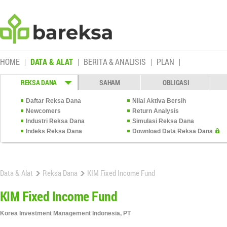
HOME
DATA & ALAT
BERITA & ANALISIS
PLAN
REKSA DANA
SAHAM
OBLIGASI
Daftar Reksa Dana
Nilai Aktiva Bersih
Newcomers
Return Analysis
Industri Reksa Dana
Simulasi Reksa Dana
Indeks Reksa Dana
Download Data Reksa Dana
Data & Alat
Reksa Dana
KIM Fixed Income Fund
KIM Fixed Income Fund
Korea Investment Management Indonesia, PT