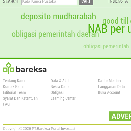
INDEKS
A
SEARCH
deposito mudharabah
good till
NAB per u
obligasi pemerintah daerah
obligasi pemerintah
Tentang Kami
Data & Alat
Daftar Member
Kontak Kami
Reksa Dana
Langganan Data
Editorial Team
Obligasi
Buka Account
Syarat Dan Ketentuan
Learning Center
FAQ
Copyright © 2026 PT.Bareksa Portal Investasi