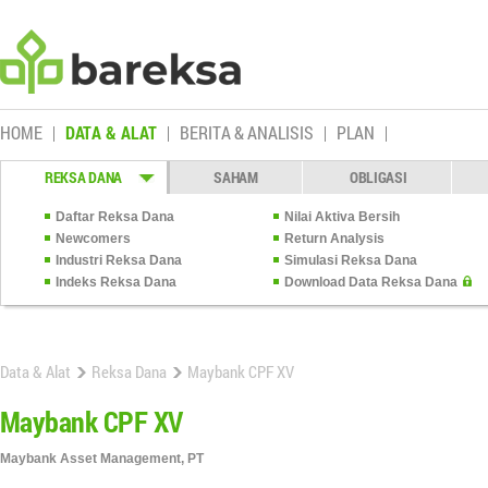
HOME
DATA & ALAT
BERITA & ANALISIS
PLAN
REKSA DANA
SAHAM
OBLIGASI
Daftar Reksa Dana
Nilai Aktiva Bersih
Newcomers
Return Analysis
Industri Reksa Dana
Simulasi Reksa Dana
Indeks Reksa Dana
Download Data Reksa Dana
Data & Alat
Reksa Dana
Maybank CPF XV
Maybank CPF XV
Maybank Asset Management, PT