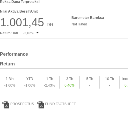
Reksa Dana Terproteksi
Nilai Aktiva Bersih/Unit
Barometer Bareksa
1.001,45
IDR
Not Rated
Return/Hari
-2,02%
Performance
Return
1 Bln
YTD
1 Th
3 Th
5 Th
10 Th
Inc
-1,60%
-1,06%
-2,43%
0,40%
-
-
0
PROSPECTUS
FUND FACTSHEET