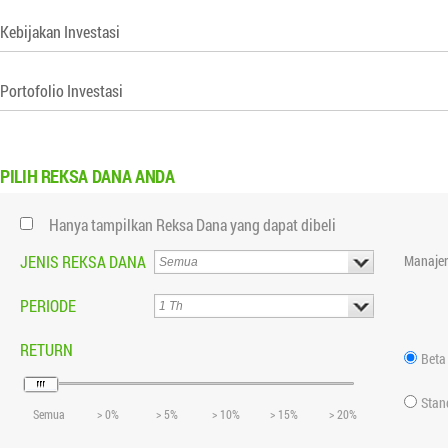
Kebijakan Investasi
Portofolio Investasi
PILIH
REKSA DANA ANDA
Hanya tampilkan Reksa Dana yang dapat dibeli
JENIS REKSA DANA
Manajer
PERIODE
RETURN
Beta
Stan
Semua
> 0%
> 5%
> 10%
> 15%
> 20%