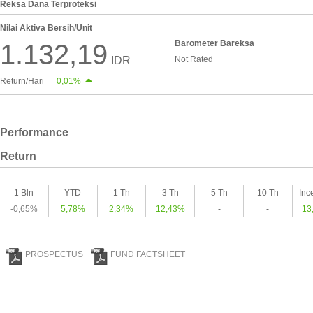
Reksa Dana Terproteksi
Nilai Aktiva Bersih/Unit
Barometer Bareksa
1.132,19
IDR
Not Rated
Return/Hari
0,01%
Performance
Return
1 Bln
YTD
1 Th
3 Th
5 Th
10 Th
Inc
-0,65%
5,78%
2,34%
12,43%
-
-
13
PROSPECTUS
FUND FACTSHEET