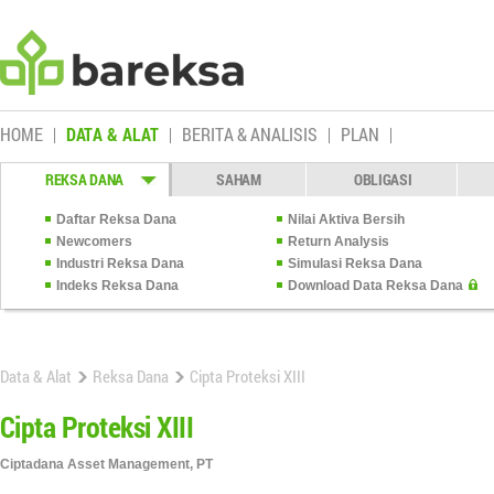
HOME
DATA & ALAT
BERITA & ANALISIS
PLAN
REKSA DANA
SAHAM
OBLIGASI
Daftar Reksa Dana
Nilai Aktiva Bersih
Newcomers
Return Analysis
Industri Reksa Dana
Simulasi Reksa Dana
Indeks Reksa Dana
Download Data Reksa Dana
Data & Alat
Reksa Dana
Cipta Proteksi XIII
Cipta Proteksi XIII
Ciptadana Asset Management, PT