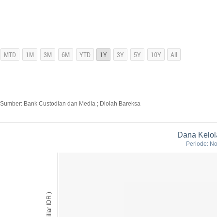
Sumber: Bank Custodian dan Media ; Diolah Bareksa
Dana Kelola
Periode: No
AUM ( Miliar IDR )