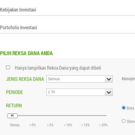
Kebijakan Investasi
Portofolio Investasi
PILIH
REKSA DANA ANDA
Hanya tampilkan Reksa Dana yang dapat dibeli
JENIS REKSA DANA
Manajer
PERIODE
RETURN
Beta
Stan
Semua
> 0%
> 5%
> 10%
> 15%
> 20%