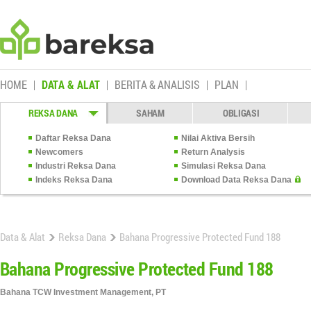
HOME
DATA & ALAT
BERITA & ANALISIS
PLAN
REKSA DANA
SAHAM
OBLIGASI
Daftar Reksa Dana
Nilai Aktiva Bersih
Newcomers
Return Analysis
Industri Reksa Dana
Simulasi Reksa Dana
Indeks Reksa Dana
Download Data Reksa Dana
Data & Alat
Reksa Dana
Bahana Progressive Protected Fund 188
Bahana Progressive Protected Fund 188
Bahana TCW Investment Management, PT