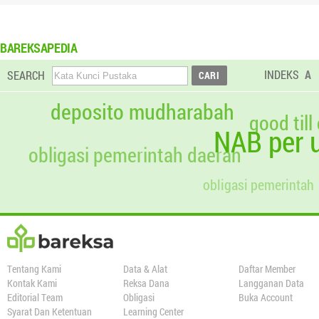
BAREKSAPEDIA
INDEKS
A
SEARCH
deposito mudharabah
good till
NAB per u
obligasi pemerintah daerah
obligasi pemerintah
Tentang Kami
Data & Alat
Daftar Member
Kontak Kami
Reksa Dana
Langganan Data
Editorial Team
Obligasi
Buka Account
Syarat Dan Ketentuan
Learning Center