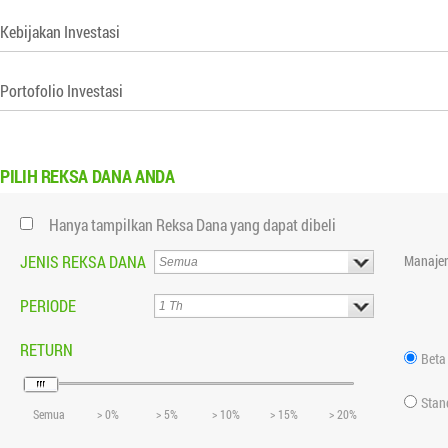
Kebijakan Investasi
Portofolio Investasi
PILIH
REKSA DANA ANDA
Hanya tampilkan Reksa Dana yang dapat dibeli
JENIS REKSA DANA
Manajer
PERIODE
RETURN
Beta
Stan
Semua
> 0%
> 5%
> 10%
> 15%
> 20%