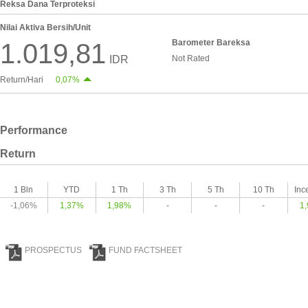
Reksa Dana Terproteksi
Nilai Aktiva Bersih/Unit
Barometer Bareksa
1.019,81
IDR
Not Rated
Return/Hari
0,07%
Performance
Return
1 Bln
YTD
1 Th
3 Th
5 Th
10 Th
Inc
-1,06%
1,37%
1,98%
-
-
-
1
PROSPECTUS
FUND FACTSHEET