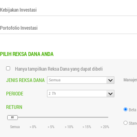
Kebijakan Investasi
Portofolio Investasi
PILIH
REKSA DANA ANDA
Hanya tampilkan Reksa Dana yang dapat dibeli
JENIS REKSA DANA
Manajer
PERIODE
RETURN
Beta
Stan
Semua
> 0%
> 5%
> 10%
> 15%
> 20%