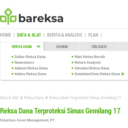
HOME
DATA & ALAT
BERITA & ANALISIS
PLAN
REKSA DANA
SAHAM
OBLIGASI
Daftar Reksa Dana
Nilai Aktiva Bersih
Newcomers
Return Analysis
Industri Reksa Dana
Simulasi Reksa Dana
Indeks Reksa Dana
Download Data Reksa Dana
Data & Alat
Reksa Dana
Reksa Dana Terproteksi Simas Gemilang 17
Reksa Dana Terproteksi Simas Gemilang 17
Sinarmas Asset Management, PT