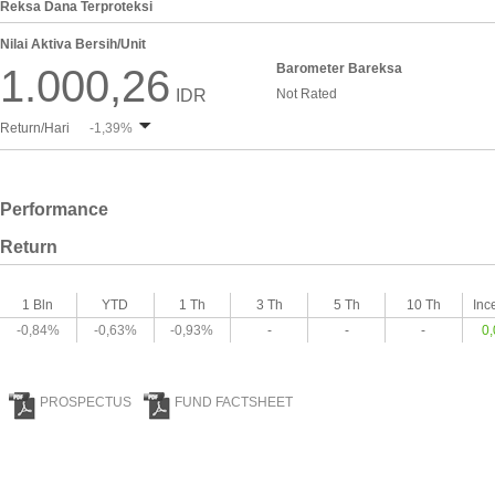
Reksa Dana Terproteksi
Nilai Aktiva Bersih/Unit
Barometer Bareksa
1.000,26
IDR
Not Rated
Return/Hari
-1,39%
Performance
Return
1 Bln
YTD
1 Th
3 Th
5 Th
10 Th
Inc
-0,84%
-0,63%
-0,93%
-
-
-
0
PROSPECTUS
FUND FACTSHEET